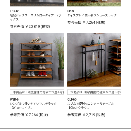
TBX-R1
PPSS
宅配ボックス スリムロータイプ 2ボ
ディスプレイ突っ張りシューズラック
ックス
￥7,264
参考売価
(税抜)
￥20,819
参考売価
(税抜)
本商品は『販売店様の健全かつ適正な利益確保のため指定価格制度に準拠した販売』をお
本商品は『販売店様の健全かつ適正な利益確
WSR-6
CLT-60
シンプルで使いやすいマルチラック
スリムで便利なコンソールテーブル
【Wiser-ワイザ…
【Clout-クラウ…
￥7,264
￥2,719
参考売価
(税抜)
参考売価
(税抜)