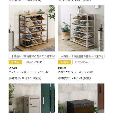
本商品は『販売店様の健全かつ適正な利益確保のため指定価格制度に準拠した販売』をお
本商品は『販売店様の健全かつ適正な利益確
新商品
2026/3/24UP
新商品
2026/3/24UP
VSZ-6S
FSZ-6S
ヴィンテージ調 シューズラック6段
さわやかな シューズラック6段
￥8,173
￥8,173
参考売価
(税抜)
参考売価
(税抜)