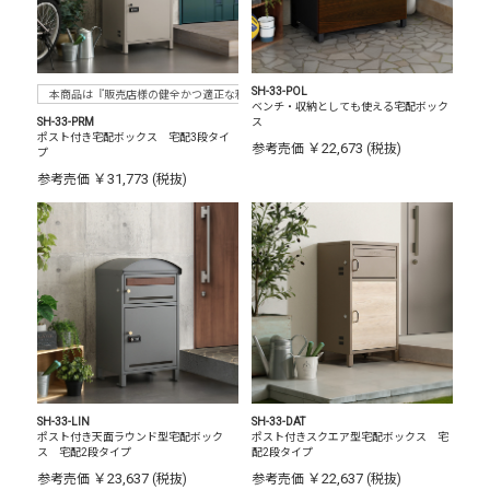
SH-33-POL
本商品は『販売店様の健全かつ適正な利益確保のため指定価格制度に準拠した販売』をお
ベンチ・収納としても使える宅配ボック
SH-33-PRM
ス
ポスト付き宅配ボックス 宅配3段タイ
￥22,673
参考売価
(税抜)
プ
￥31,773
参考売価
(税抜)
SH-33-LIN
SH-33-DAT
ポスト付き天面ラウンド型宅配ボック
ポスト付きスクエア型宅配ボックス 宅
ス 宅配2段タイプ
配2段タイプ
￥23,637
￥22,637
参考売価
(税抜)
参考売価
(税抜)