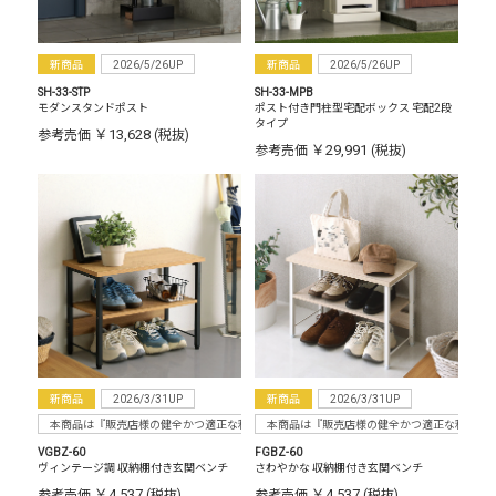
新商品
2026/5/26UP
新商品
2026/5/26UP
SH-33-STP
SH-33-MPB
モダンスタンドポスト
ポスト付き門柱型宅配ボックス 宅配2段
タイプ
￥13,628
参考売価
(税抜)
￥29,991
参考売価
(税抜)
新商品
2026/3/31UP
新商品
2026/3/31UP
本商品は『販売店様の健全かつ適正な利益確保のため指定価格制度に準拠した販売』をお
本商品は『販売店様の健全かつ適正な利益確
VGBZ-60
FGBZ-60
ヴィンテージ調 収納棚付き玄関ベンチ
さわやかな 収納棚付き玄関ベンチ
￥4,537
￥4,537
参考売価
(税抜)
参考売価
(税抜)