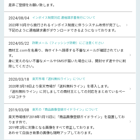
是非ご登録をお願い致します。
2024/08/04
インボイス制度対応 適格請求書発行について
2023年10月から施行されるインボイス制度に伴うシステム改修が完了し、
下記のように適格請求書がダウンロードできるようになっております。
2024/05/22
詐欺メール（フィッシング詐欺）にご注意ください
商材王.comを名乗り、偽サイトへ誘導する不審なメールが確認されていま
す。
身に覚えのない不審なメールやSMSが届いた場合には、開封せず速やかに削
除してください。
2020/03/18
楽天市場「送料無料ライン」について
2020年3月18日より楽天市場が「送料無料ライン」を導入します。
「送料無料ライン」に対しましての商材王としての対応をまとめているペー
ジはコチラ
2019/03/08
楽天の「商品画像登録ガイドライン」について
楽天市場様が2018年1月15日に「商品画像登録ガイドライン」を設置してお
ります件で、
2019年2月に対象となる画像をすべて修正しております。
あわせて白抜き背景の画像も随時アップしております。