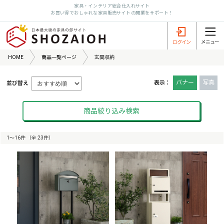
家具・インテリア総合仕入れサイト
お買い得でおしゃれな家具販売サイトの開業をサポート！
HOME
商品一覧ページ
玄関収納
バナー
写真
表示：
並び替え
商品絞り込み検索
1〜16件 （全 23件）