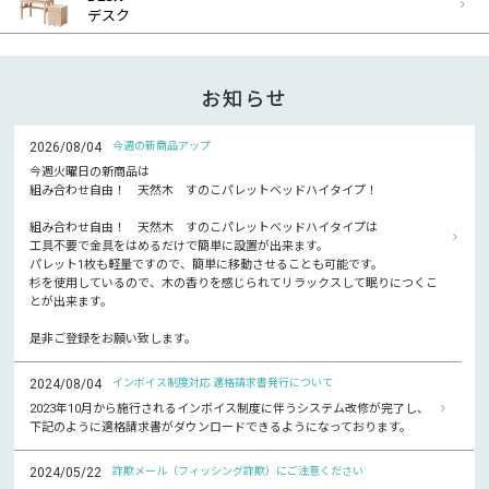
デスク
お知らせ
2026/08/04
今週の新商品アップ
今週火曜日の新商品は
組み合わせ自由！ 天然木 すのこパレットベッドハイタイプ！
組み合わせ自由！ 天然木 すのこパレットベッドハイタイプは
工具不要で金具をはめるだけで簡単に設置が出来ます。
パレット1枚も軽量ですので、簡単に移動させることも可能です。
杉を使用しているので、木の香りを感じられてリラックスして眠りにつくこ
とが出来ます。
是非ご登録をお願い致します。
2024/08/04
インボイス制度対応 適格請求書発行について
2023年10月から施行されるインボイス制度に伴うシステム改修が完了し、
下記のように適格請求書がダウンロードできるようになっております。
2024/05/22
詐欺メール（フィッシング詐欺）にご注意ください