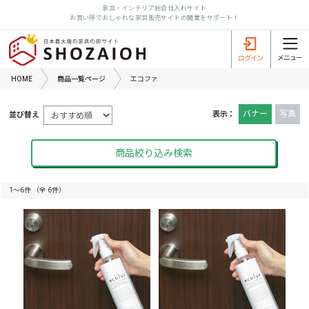
家具・インテリア総合仕入れサイト
お買い得でおしゃれな家具販売サイトの開業をサポート！
HOME
商品一覧ページ
エコファ
バナー
写真
表示：
並び替え
商品絞り込み検索
1〜6件 （全 6件）