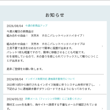
お知らせ
2026/08/04
今週の新商品アップ
今週火曜日の新商品は
組み合わせ自由！ 天然木 すのこパレットベッドハイタイプ！
組み合わせ自由！ 天然木 すのこパレットベッドハイタイプは
工具不要で金具をはめるだけで簡単に設置が出来ます。
パレット1枚も軽量ですので、簡単に移動させることも可能です。
杉を使用しているので、木の香りを感じられてリラックスして眠りにつくこ
とが出来ます。
是非ご登録をお願い致します。
2024/08/04
インボイス制度対応 適格請求書発行について
2023年10月から施行されるインボイス制度に伴うシステム改修が完了し、
下記のように適格請求書がダウンロードできるようになっております。
2024/05/22
詐欺メール（フィッシング詐欺）にご注意ください
商材王.comを名乗り、偽サイトへ誘導する不審なメールが確認されていま
す。