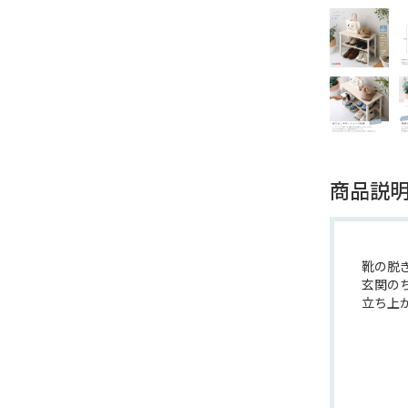
商品説
靴の脱
玄関の
立ち上