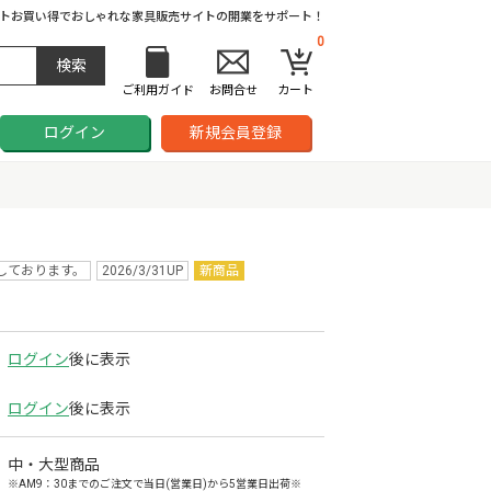
ト
お買い得でおしゃれな家具販売サイトの開業をサポート！
0
ご利用ガイド
お問合せ
カート
ログイン
新規会員登録
しております。
2026/3/31UP
新商品
ログイン
後に表示
ログイン
後に表示
中・大型商品
※AM9：30までのご注文で当日(営業日)から5営業日出荷※