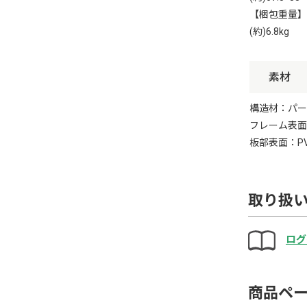
【梱包重量】
(約)6.8kg
素材
構造材：パー
フレーム表面
板部表面：P
取り扱
ログ
商品ペ