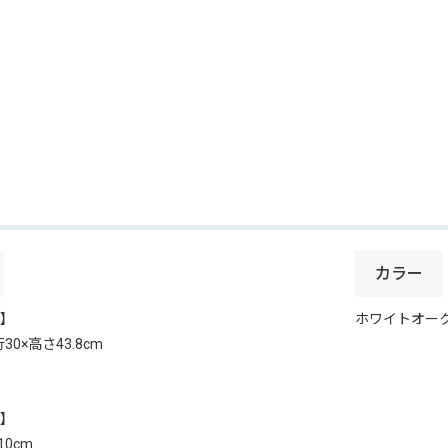
カラー
】
ホワイトオー
30×高さ43.8cm
】
×10cm