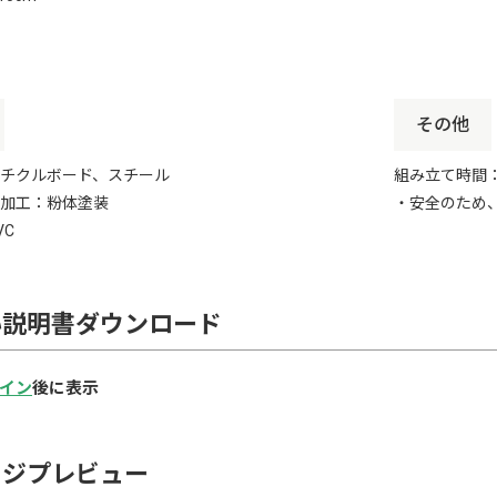
その他
チクルボード、スチール
組み立て時間：
加工：粉体塗装
・安全のため
VC
い説明書ダウンロード
イン
後に表示
ージプレビュー