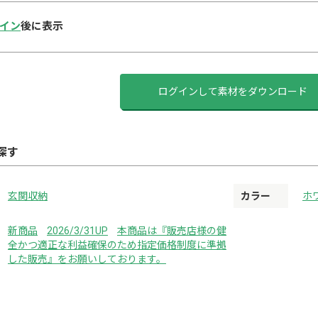
イン
後に表示
ログインして素材をダウンロード
探す
玄関収納
カラー
ホ
新商品
2026/3/31UP
本商品は『販売店様の健
全かつ適正な利益確保のため指定価格制度に準拠
した販売』をお願いしております。