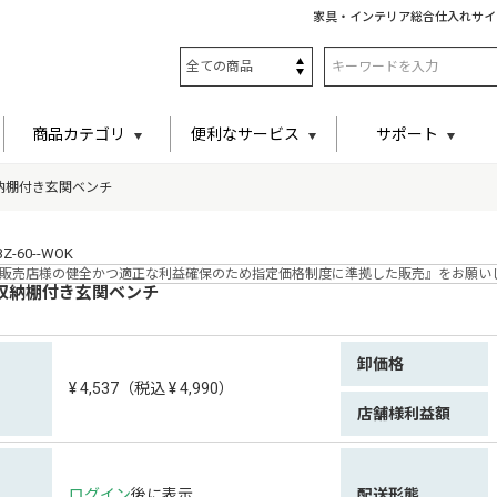
家具・インテリア総合仕入れサイ
商品カテゴリ
便利なサービス
サポート
納棚付き玄関ベンチ
-60--WOK
販売店様の健全かつ適正な利益確保のため指定価格制度に準拠した販売』をお願い
収納棚付き玄関ベンチ
卸価格
¥ 4,537（税込 ¥ 4,990）
店舗様利益額
ログイン
後に表示
配送形態