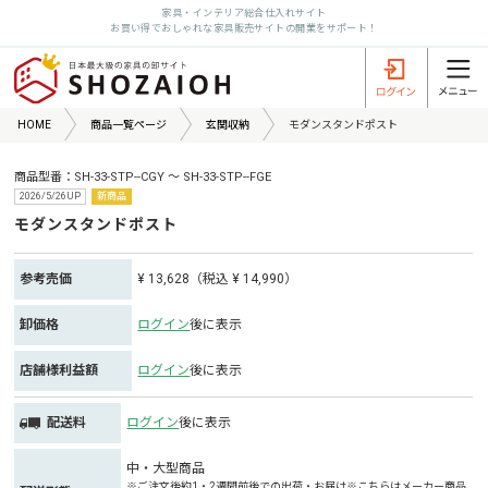
家具・インテリア総合仕入れサイト
お買い得でおしゃれな家具販売サイトの開業をサポート！
HOME
商品一覧ページ
玄関収納
モダンスタンドポスト
商品型番：SH-33-STP--CGY ～ SH-33-STP--FGE
2026/5/26UP
新商品
モダンスタンドポスト
参考売価
¥ 13,628（税込 ¥ 14,990）
卸価格
ログイン
後に表示
店舗様利益額
ログイン
後に表示
配送料
ログイン
後に表示
中・大型商品
※ご注文後約1・2週間前後での出荷・お届け※こちらはメーカー商品