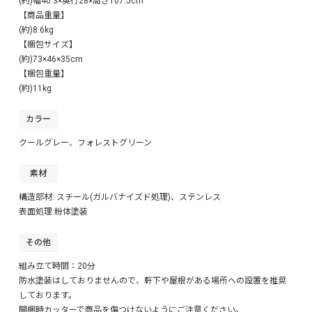
(約)幅40.3×奥行28×高さ107.5cm
【商品重量】
(約)8.6kg
【梱包サイズ】
(約)73×46×35cm
【梱包重量】
(約)11kg
カラー
クールグレー、フォレストグリーン
素材
構造部材: スチール(ガルバナイズド処理)、ステンレス
表面処理:粉体塗装
その他
組み立て時間：20分
防水塗装はしておりませんので、軒下や屋根がある場所への設置を推奨
しております。
開梱時カッターで商品を傷つけないようにご注意ください。