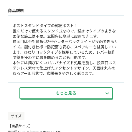
商品説明
ポストスタンドタイプの郵便ポスト！
置くだけで使えるスタンド式なので、壁掛けタイプのような
面倒な施工は不要。玄関先に簡単に設置できます。
投函口は茶封筒角型2号やレターパックライトが投函できるサ
イズ。鍵付き仕様で防犯面も安心、スペアキーも付属してい
ます。ひねりロックタイプを採用しているため、レバー操作
で鍵を使わずに扉を閉めることも可能です。
本体には錆びにくいガルバナイズド処理を施し、投函口はス
テンレス素材で仕上げたアクセントデザイン。天面は丸みの
あるアール形状で、玄関先をやさしく彩ります。
土台にはレンガを入れることができ、安定感もしっかり。ア
ンカーボルトも付属しているため、地面へ固定することもで
きます。
もっと見る
カラーはクールグレーとフォレストグリーンの2色展開。脚部
はブラックカラーで仕上げています。
サイズ
【商品サイズ】