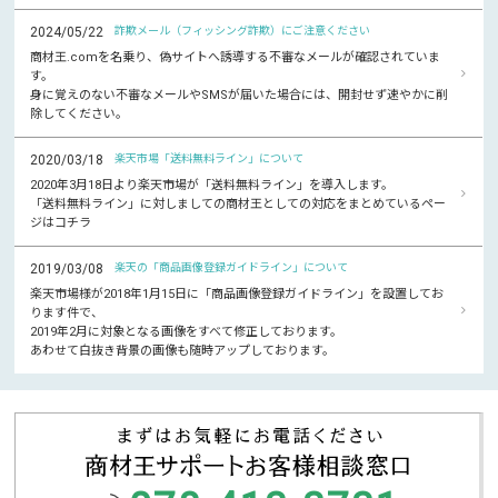
2024/05/22
詐欺メール（フィッシング詐欺）にご注意ください
商材王.comを名乗り、偽サイトへ誘導する不審なメールが確認されていま
す。
身に覚えのない不審なメールやSMSが届いた場合には、開封せず速やかに削
除してください。
2020/03/18
楽天市場「送料無料ライン」について
2020年3月18日より楽天市場が「送料無料ライン」を導入します。
「送料無料ライン」に対しましての商材王としての対応をまとめているペー
ジはコチラ
2019/03/08
楽天の「商品画像登録ガイドライン」について
楽天市場様が2018年1月15日に「商品画像登録ガイドライン」を設置してお
ります件で、
2019年2月に対象となる画像をすべて修正しております。
あわせて白抜き背景の画像も随時アップしております。