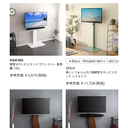
BWAT-MM
本商品は『販売店様の健全かつ適正な利益確
壁寄せテレビスタンド サウンドバー 専用
棚 100c…
OTG-H
美しいフォルムの八角壁寄せテレビスタ
￥3,619
参考売価
(税抜)
ンド ハイタイプ…
￥11,728
参考売価
(税抜)