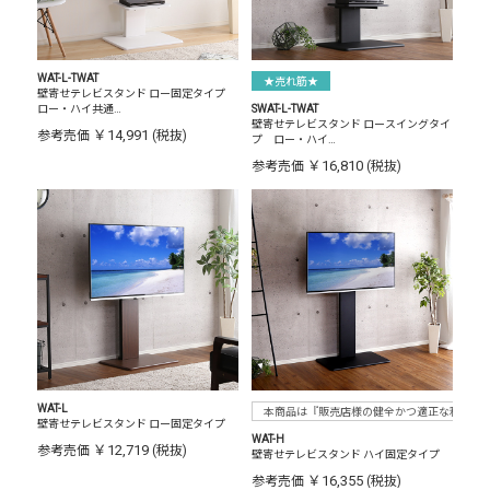
WAT-L-TWAT
★売れ筋★
壁寄せテレビスタンド ロー固定タイプ
ロー・ハイ共通…
SWAT-L-TWAT
壁寄せテレビスタンド ロースイングタイ
￥14,991
参考売価
(税抜)
プ ロー・ハイ…
￥16,810
参考売価
(税抜)
WAT-L
本商品は『販売店様の健全かつ適正な利益確
壁寄せテレビスタンド ロー固定タイプ
WAT-H
￥12,719
参考売価
(税抜)
壁寄せテレビスタンド ハイ固定タイプ
￥16,355
参考売価
(税抜)