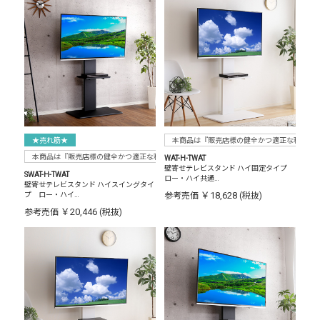
★売れ筋★
本商品は『販売店様の健全かつ適正な利益確
本商品は『販売店様の健全かつ適正な利益確保のため指定価格制度に準拠した販売』をお
WAT-H-TWAT
壁寄せテレビスタンド ハイ固定タイプ
SWAT-H-TWAT
ロー・ハイ共通…
壁寄せテレビスタンド ハイスイングタイ
￥18,628
プ ロー・ハイ…
参考売価
(税抜)
￥20,446
参考売価
(税抜)