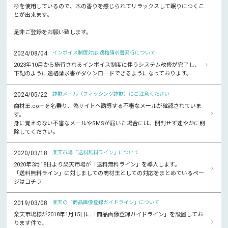
杉を使用しているので、木の香りを感じられてリラックスして眠りにつくこ
とが出来ます。
是非ご登録をお願い致します。
2024/08/04
インボイス制度対応 適格請求書発行について
2023年10月から施行されるインボイス制度に伴うシステム改修が完了し、
下記のように適格請求書がダウンロードできるようになっております。
2024/05/22
詐欺メール（フィッシング詐欺）にご注意ください
商材王.comを名乗り、偽サイトへ誘導する不審なメールが確認されていま
す。
身に覚えのない不審なメールやSMSが届いた場合には、開封せず速やかに削
除してください。
2020/03/18
楽天市場「送料無料ライン」について
2020年3月18日より楽天市場が「送料無料ライン」を導入します。
「送料無料ライン」に対しましての商材王としての対応をまとめているペー
ジはコチラ
2019/03/08
楽天の「商品画像登録ガイドライン」について
楽天市場様が2018年1月15日に「商品画像登録ガイドライン」を設置してお
ります件で、