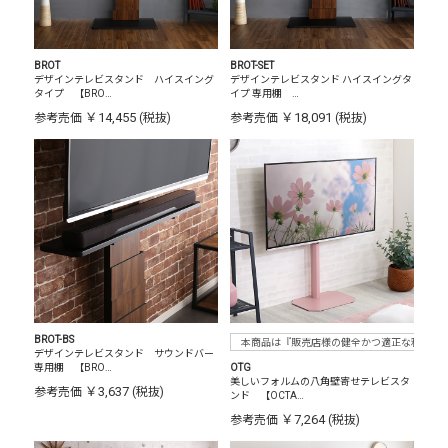
BROT
BROT-SET
デザインテレビスタンド ハイスイング
デザインテレビスタンド ハイスイングタ
タイプ 【BRO…
イプ 専用棚 …
￥14,455
￥18,091
参考売価
(税抜)
参考売価
(税抜)
BROT-BS
本商品は『販売店様の健全かつ適正な利益確
デザインテレビスタンド サウンドバー
専用棚 【BRO…
OTG
美しいフォルムの八角壁寄せテレビスタ
￥3,637
参考売価
(税抜)
ンド 【OCTA…
￥7,264
参考売価
(税抜)