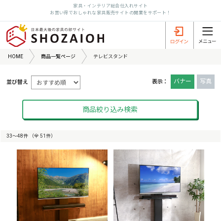
家具・インテリア総合仕入れサイト
お買い得でおしゃれな家具販売サイトの開業をサポート！
HOME
商品一覧ページ
テレビスタンド
バナー
写真
表示：
並び替え
商品絞り込み検索
33〜48件 （全 51件）