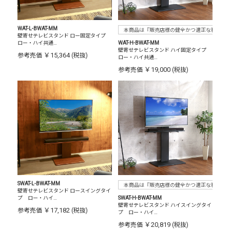
WAT-L-BWAT-MM
本商品は『販売店様の健全かつ適正な利益確
壁寄せテレビスタンド ロー固定タイプ
ロー・ハイ共通…
WAT-H-BWAT-MM
壁寄せテレビスタンド ハイ固定タイプ
￥15,364
参考売価
(税抜)
ロー・ハイ共通…
￥19,000
参考売価
(税抜)
SWAT-L-BWAT-MM
本商品は『販売店様の健全かつ適正な利益確
壁寄せテレビスタンド ロースイングタイ
プ ロー・ハイ…
SWAT-H-BWAT-MM
壁寄せテレビスタンド ハイスイングタイ
￥17,182
参考売価
(税抜)
プ ロー・ハイ…
￥20,819
参考売価
(税抜)