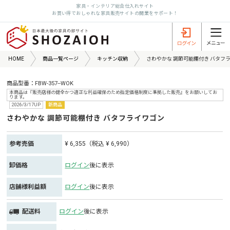
家具・インテリア総合仕入れサイト
お買い得でおしゃれな家具販売サイトの開業をサポート！
HOME
商品一覧ページ
キッチン収納
さわやかな 調節可能棚付き バタフ
商品型番：FBW-357--WOK
本商品は『販売店様の健全かつ適正な利益確保のため指定価格制度に準拠した販売』をお願いしてお
ります。
2026/3/17UP
新商品
さわやかな 調節可能棚付き バタフライワゴン
参考売価
¥ 6,355（税込 ¥ 6,990）
卸価格
ログイン
後に表示
店舗様利益額
ログイン
後に表示
配送料
ログイン
後に表示