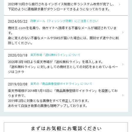
2023年10月から施行されるインボイス制度に伴うシステム改修が完了し、
下記のように適格請求書がダウンロードできるようになっております。
2024/05/22
詐欺メール（フィッシング詐欺）にご注意ください
商材王.comを名乗り、偽サイトへ誘導する不審なメールが確認されていま
す。
身に覚えのない不審なメールやSMSが届いた場合には、開封せず速やかに削
除してください。
2020/03/18
楽天市場「送料無料ライン」について
2020年3月18日より楽天市場が「送料無料ライン」を導入します。
「送料無料ライン」に対しましての商材王としての対応をまとめているペー
ジはコチラ
2019/03/08
楽天の「商品画像登録ガイドライン」について
楽天市場様が2018年1月15日に「商品画像登録ガイドライン」を設置してお
ります件で、
2019年2月に対象となる画像をすべて修正しております。
あわせて白抜き背景の画像も随時アップしております。