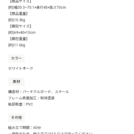
【商品サイズ】
(約)幅35.3~70.1×奥行45×高さ70cm
【商品重量】
(約)10.3kg
【梱包サイズ】
(約)69×40×15cm
【梱包重量】
(約)11.6kg
カラー
ホワイトオーク
素材
構造材：パーチクルボード、スチール
フレーム表面加工：粉体塗装
板部表面：PVC
その他
組み立て時間：60分
・安全のため、組み立ては2人以上で行ってください。