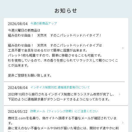
お知らせ
2026/08/04
今週の新商品アップ
今週火曜日の新商品は
組み合わせ自由！ 天然木 すのこパレットベッドハイタイプ！
組み合わせ自由！ 天然木 すのこパレットベッドハイタイプは
工具不要で金具をはめるだけで簡単に設置が出来ます。
パレット1枚も軽量ですので、簡単に移動させることも可能です。
杉を使用しているので、木の香りを感じられてリラックスして眠りにつくこ
とが出来ます。
是非ご登録をお願い致します。
2024/08/04
インボイス制度対応 適格請求書発行について
2023年10月から施行されるインボイス制度に伴うシステム改修が完了し、
下記のように適格請求書がダウンロードできるようになっております。
2024/05/22
詐欺メール（フィッシング詐欺）にご注意ください
商材王.comを名乗り、偽サイトへ誘導する不審なメールが確認されていま
す。
身に覚えのない不審なメールやSMSが届いた場合には、開封せず速やかに削