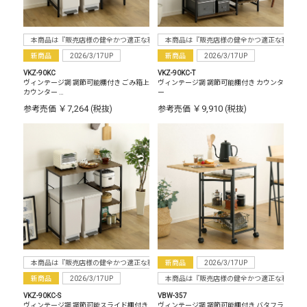
本商品は『販売店様の健全かつ適正な利益確保のため指定価格制度に準拠した販売』をお
本商品は『販売店様の健全かつ適正な利益確
新商品
2026/3/17UP
新商品
2026/3/17UP
VKZ-90KC
VKZ-90KC-T
ヴィンテージ調 調節可能棚付き ごみ箱上
ヴィンテージ調 調節可能棚付き カウンタ
カウンター …
ー
￥7,264
￥9,910
参考売価
(税抜)
参考売価
(税抜)
本商品は『販売店様の健全かつ適正な利益確保のため指定価格制度に準拠した販売』をお
新商品
2026/3/17UP
新商品
2026/3/17UP
本商品は『販売店様の健全かつ適正な利益確
VKZ-90KC-S
VBW-357
ヴィンテージ調 調節可能スライド棚付き
ヴィンテージ調 調節可能棚付き バタフラ