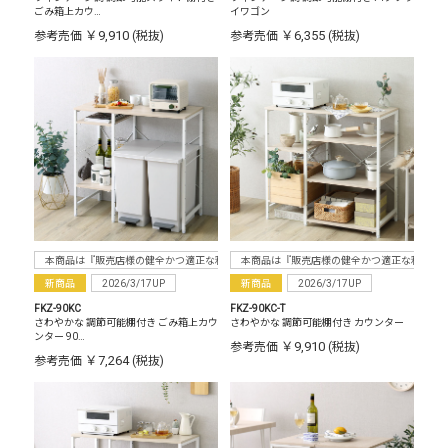
ごみ箱上カウ…
イワゴン
￥9,910
￥6,355
参考売価
(税抜)
参考売価
(税抜)
本商品は『販売店様の健全かつ適正な利益確保のため指定価格制度に準拠した販売』をお
本商品は『販売店様の健全かつ適正な利益確
新商品
2026/3/17UP
新商品
2026/3/17UP
FKZ-90KC
FKZ-90KC-T
さわやかな 調節可能棚付き ごみ箱上カウ
さわやかな 調節可能棚付き カウンター
ンター 90…
￥9,910
参考売価
(税抜)
￥7,264
参考売価
(税抜)