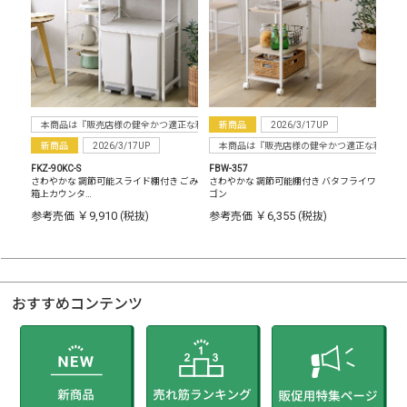
本商品は『販売店様の健全かつ適正な利益確保のため指定価格制度に準拠した販売』をお
新商品
2026/3/17UP
新商品
2026/3/17UP
本商品は『販売店様の健全かつ適正な利益確
FKZ-90KC-S
FBW-357
さわやかな 調節可能スライド棚付き ごみ
さわやかな 調節可能棚付き バタフライワ
箱上カウンタ…
ゴン
￥9,910
￥6,355
参考売価
(税抜)
参考売価
(税抜)
おすすめコンテンツ