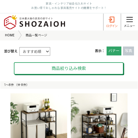
家具・インテリア総合仕入れサイト
お買い得でおしゃれな家具販売サイトの開業をサポート！
HOME
商品一覧ページ
バナー
写真
表示：
並び替え
商品絞り込み検索
1〜8件 （全 8件）