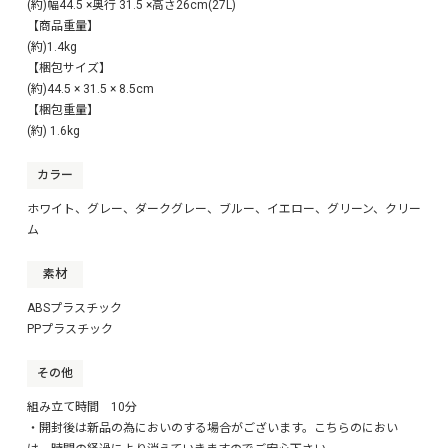
(約)幅44.5 ×奥行 31.5 ×高さ26cm(27L)
【商品重量】
(約)1.4kg
【梱包サイズ】
(約)44.5 × 31.5 × 8.5cm
【梱包重量】
(約) 1.6kg
カラー
ホワイト、グレー、ダークグレー、ブルー、イエロー、グリーン、クリー
ム
素材
ABSプラスチック
PPプラスチック
その他
組み立て時間 10分
・開封後は新品の為においのする場合がございます。こちらのにおい