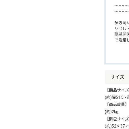
----------
----------
多方向
り出し
簡単開
で活躍
サイズ
【商品サイズ
(約)幅51.5 ×
【商品重量】
(約)2kg
【梱包サイズ
(約)52 × 37 ×