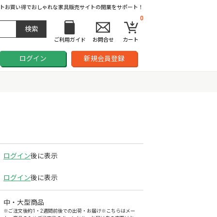
ト
お買い得でおしゃれな家具販売サイトの開業をサポート！
0
ご利用ガイド
お問合せ
カート
ログイン
新規会員登録
ログイン
後に表示
ログイン
後に表示
中・大型商品
※ご注文後約1・2週間前後での出荷・お届け※こちらはメー