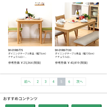
SH-01RIS-T75
SH-01RIS-T130
ダイニングテーブル単品（幅75cm）
ダイニングテーブル単品（幅130cm）
ナチュラルロー…
ナチュラルロ…
￥25,364
￥40,819
参考売価
(税抜)
参考売価
(税抜)
前へ
2
3
4
5
6
次へ
おすすめコンテンツ