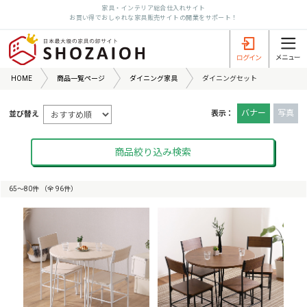
家具・インテリア総合仕入れサイト
お買い得でおしゃれな家具販売サイトの開業をサポート！
HOME
商品一覧ページ
ダイニング家具
ダイニングセット
バナー
写真
表示：
並び替え
商品絞り込み検索
65〜80件 （全 96件）