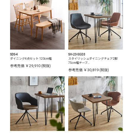
SDS-4
SH-23-SGD3
ダイニング4点セット 120cm幅
スタイリッシュダイニングチェア2脚
75cm幅テーブ…
￥29,910
参考売価
(税抜)
￥30,819
参考売価
(税抜)