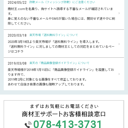
2024/05/22
詐欺メール（フィッシング詐欺）にご注意ください
商材王.comを名乗り、偽サイトへ誘導する不審なメールが確認されていま
す。
身に覚えのない不審なメールやSMSが届いた場合には、開封せず速やかに削
除してください。
2020/03/18
楽天市場「送料無料ライン」について
2020年3月18日より楽天市場が「送料無料ライン」を導入します。
「送料無料ライン」に対しましての商材王としての対応をまとめているペー
ジはコチラ
2019/03/08
楽天の「商品画像登録ガイドライン」について
楽天市場様が2018年1月15日に「商品画像登録ガイドライン」を設置してお
ります件で、
2019年2月に対象となる画像をすべて修正しております。
あわせて白抜き背景の画像も随時アップしております。
078-413-3731