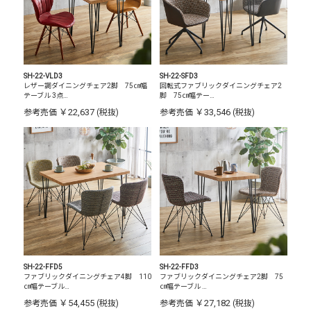
SH-22-VLD3
SH-22-SFD3
レザー調ダイニングチェア2脚 75㎝幅
回転式ファブリックダイニングチェア2
テーブル 3点…
脚 75㎝幅テー…
￥22,637
￥33,546
参考売価
(税抜)
参考売価
(税抜)
SH-22-FFD5
SH-22-FFD3
ファブリックダイニングチェア4脚 110
ファブリックダイニングチェア2脚 75
㎝幅テーブル…
㎝幅テーブル …
￥54,455
￥27,182
参考売価
(税抜)
参考売価
(税抜)