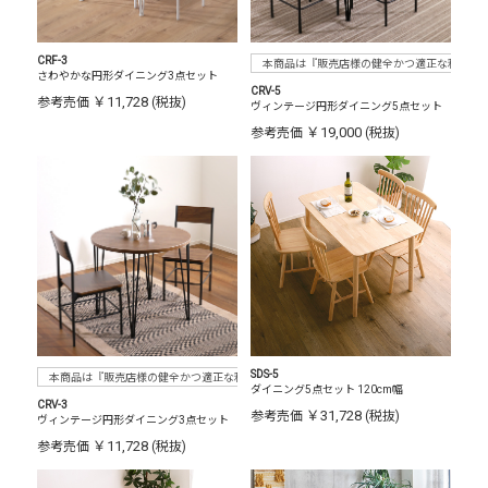
CRF-3
本商品は『販売店様の健全かつ適正な利益確
さわやかな円形ダイニング3点セット
CRV-5
￥11,728
参考売価
(税抜)
ヴィンテージ円形ダイニング5点セット
￥19,000
参考売価
(税抜)
SDS-5
本商品は『販売店様の健全かつ適正な利益確保のため指定価格制度に準拠した販売』をお
ダイニング5点セット 120cm幅
CRV-3
￥31,728
参考売価
(税抜)
ヴィンテージ円形ダイニング3点セット
￥11,728
参考売価
(税抜)