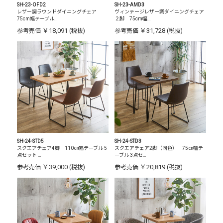
SH-23-OFD2
SH-23-AMD3
レザー調ラウンドダイニングチェア
ヴィンテージレザー調ダイニングチェア
75cm幅テーブル…
２脚 75cm幅…
￥18,091
￥31,728
参考売価
(税抜)
参考売価
(税抜)
SH-24-STD5
SH-24-STD3
スクエアチェア4脚 110㎝幅テーブル 5
スクエアチェア2脚（同色） 75㎝幅テ
点セット …
ーブル 3点セ…
￥39,000
￥20,819
参考売価
(税抜)
参考売価
(税抜)