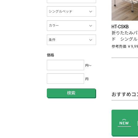
HT-CSKB
折りたたみパ
ド シングル 
参考売価
￥9,9
価格
円～
円
検索
おすすめコ