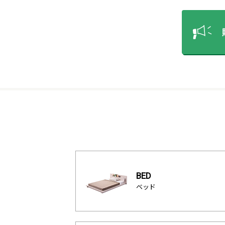
BED
ベッド