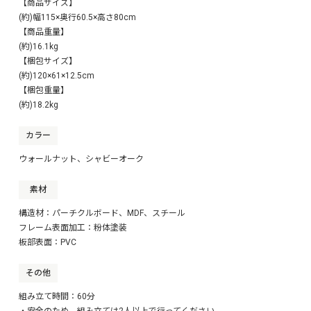
【商品サイズ】
(約)幅115×奥行60.5×高さ80cm
【商品重量】
(約)16.1kg
【梱包サイズ】
(約)120×61×12.5cm
【梱包重量】
(約)18.2kg
カラー
ウォールナット、シャビーオーク
素材
構造材：パーチクルボード、MDF、スチール
フレーム表面加工：粉体塗装
板部表面：PVC
その他
組み立て時間：60分
・安全のため、組み立ては2人以上で行ってください。