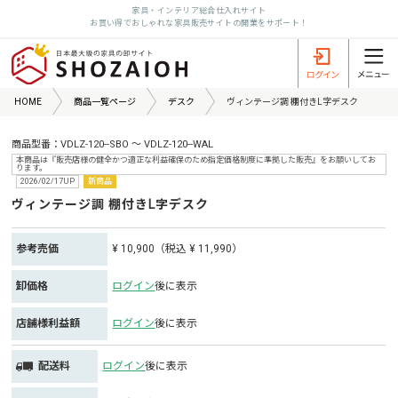
家具・インテリア総合仕入れサイト
お買い得でおしゃれな家具販売サイトの開業をサポート！
HOME
商品一覧ページ
デスク
ヴィンテージ調 棚付きL字デスク
商品型番：VDLZ-120--SBO ～ VDLZ-120--WAL
本商品は『販売店様の健全かつ適正な利益確保のため指定価格制度に準拠した販売』をお願いしてお
ります。
2026/02/17UP
新商品
ヴィンテージ調 棚付きL字デスク
参考売価
¥ 10,900（税込 ¥ 11,990）
卸価格
ログイン
後に表示
店舗様利益額
ログイン
後に表示
配送料
ログイン
後に表示