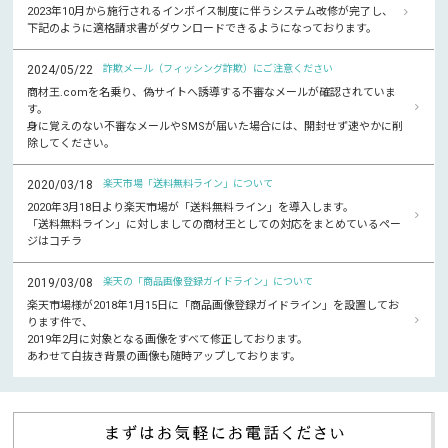
2023年10月から施行されるインボイス制度に伴うシステム改修が完了し、
下記のように適格請求書がダウンロードできるようになっております。
2024/05/22
詐欺メール（フィッシング詐欺）にご注意ください
商材王.comを名乗り、偽サイトへ誘導する不審なメールが確認されていま
す。
身に覚えのない不審なメールやSMSが届いた場合には、開封せず速やかに削
除してください。
2020/03/18
楽天市場「送料無料ライン」について
2020年3月18日より楽天市場が「送料無料ライン」を導入します。
「送料無料ライン」に対しましての商材王としての対応をまとめているペー
ジはコチラ
2019/03/08
楽天の「商品画像登録ガイドライン」について
楽天市場様が2018年1月15日に「商品画像登録ガイドライン」を設置してお
ります件で、
2019年2月に対象となる画像をすべて修正しております。
あわせて白抜き背景の画像も随時アップしております。