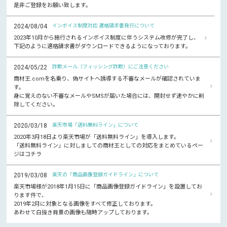
是非ご登録をお願い致します。
2024/08/04
インボイス制度対応 適格請求書発行について
2023年10月から施行されるインボイス制度に伴うシステム改修が完了し、
下記のように適格請求書がダウンロードできるようになっております。
2024/05/22
詐欺メール（フィッシング詐欺）にご注意ください
商材王.comを名乗り、偽サイトへ誘導する不審なメールが確認されていま
す。
身に覚えのない不審なメールやSMSが届いた場合には、開封せず速やかに削
除してください。
2020/03/18
楽天市場「送料無料ライン」について
2020年3月18日より楽天市場が「送料無料ライン」を導入します。
「送料無料ライン」に対しましての商材王としての対応をまとめているペー
ジはコチラ
2019/03/08
楽天の「商品画像登録ガイドライン」について
楽天市場様が2018年1月15日に「商品画像登録ガイドライン」を設置してお
ります件で、
2019年2月に対象となる画像をすべて修正しております。
あわせて白抜き背景の画像も随時アップしております。