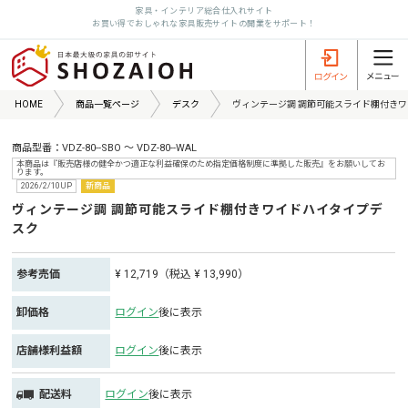
家具・インテリア総合仕入れサイト
お買い得でおしゃれな家具販売サイトの開業をサポート！
HOME
商品一覧ページ
デスク
ヴィンテージ調 調節可能スライド棚付き
商品型番：VDZ-80--SBO ～ VDZ-80--WAL
本商品は『販売店様の健全かつ適正な利益確保のため指定価格制度に準拠した販売』をお願いしてお
ります。
2026/2/10UP
新商品
ヴィンテージ調 調節可能スライド棚付きワイドハイタイプデ
スク
参考売価
¥ 12,719（税込 ¥ 13,990）
卸価格
ログイン
後に表示
店舗様利益額
ログイン
後に表示
配送料
ログイン
後に表示