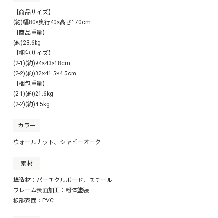
【商品サイズ】
(約)幅80×奥行40×高さ170cm
【商品重量】
(約)23.6kg
【梱包サイズ】
(2-1)(約)94×43×18cm
(2-2)(約)82×41.5×4.5cm
【梱包重量】
(2-1)(約)21.6kg
(2-2)(約)4.5kg
カラー
ウォールナット、シャビーオーク
素材
構造材：パーチクルボード、スチール
フレーム表面加工：粉体塗装
板部表面：PVC