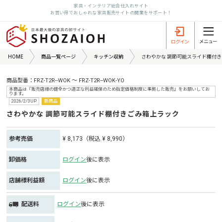
家具・インテリア総合仕入れサイト
お買い得でおしゃれな家具販売サイトの開業をサポート！
HOME
商品一覧ページ
キッチン収納
さわやかな 調節可能スライド棚付
商品型番：FRZ-T2R--WOK ～ FRZ-T2R--WOK-YO
本商品は『販売店様の健全かつ適正な利益確保のため指定価格制度に準拠した販売』をお願いしてお
ります。
2026/2/3UP
新商品
さわやかな 調節可能スライド棚付きごみ箱上ラック
参考売価
¥ 8,173（税込 ¥ 8,990）
卸価格
ログイン
後に表示
店舗様利益額
ログイン
後に表示
配送料
ログイン
後に表示