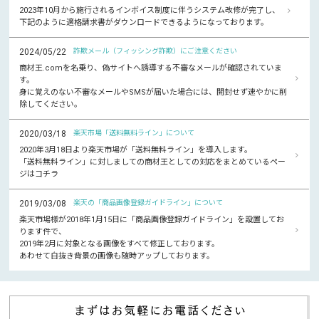
2023年10月から施行されるインボイス制度に伴うシステム改修が完了し、
下記のように適格請求書がダウンロードできるようになっております。
2024/05/22
詐欺メール（フィッシング詐欺）にご注意ください
商材王.comを名乗り、偽サイトへ誘導する不審なメールが確認されていま
す。
身に覚えのない不審なメールやSMSが届いた場合には、開封せず速やかに削
除してください。
2020/03/18
楽天市場「送料無料ライン」について
2020年3月18日より楽天市場が「送料無料ライン」を導入します。
「送料無料ライン」に対しましての商材王としての対応をまとめているペー
ジはコチラ
2019/03/08
楽天の「商品画像登録ガイドライン」について
楽天市場様が2018年1月15日に「商品画像登録ガイドライン」を設置してお
ります件で、
2019年2月に対象となる画像をすべて修正しております。
あわせて白抜き背景の画像も随時アップしております。