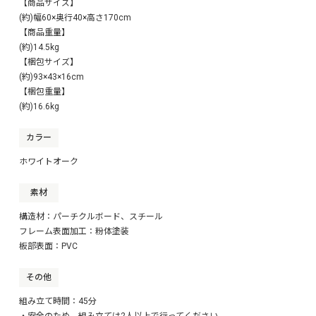
【商品サイズ】
(約)幅60×奥行40×高さ170cm
【商品重量】
(約)14.5kg
【梱包サイズ】
(約)93×43×16cm
【梱包重量】
(約)16.6kg
カラー
ホワイトオーク
素材
構造材：パーチクルボード、スチール
フレーム表面加工：粉体塗装
板部表面：PVC
その他
組み立て時間：45分
・安全のため、組み立ては2人以上で行ってください。