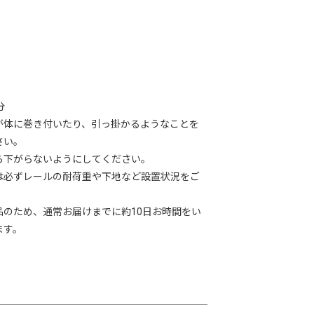
.csv)と、
、
ください。
分
となる為、
が体に巻き付いたり、引っ掛かるようなことを
さい。
いただくようお願いいたします。
。
ら下がらないようにしてください。
は必ずレールの耐荷重や下地など設置状況をご
。
おります。
品のため、通常お届けまでに約10日お時間をい
ます。
たします。