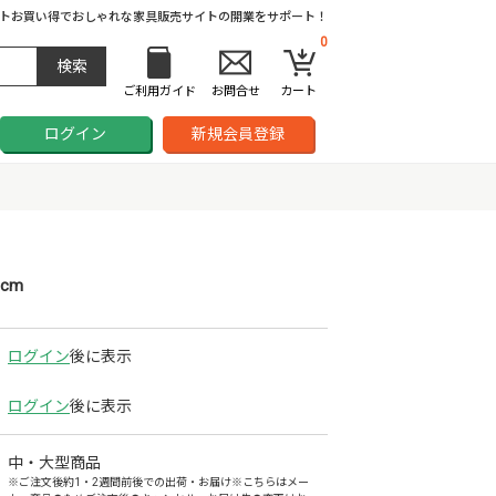
ト
お買い得でおしゃれな家具販売サイトの開業をサポート！
0
ご利用ガイド
お問合せ
カート
ログイン
新規会員登録
cm
ログイン
後に表示
ログイン
後に表示
中・大型商品
※ご注文後約1・2週間前後での出荷・お届け※こちらはメー