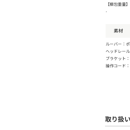
※商
【梱包重量】
-
※上記の
素材
Yaho
※自動で
エラー
ルーバー：ポ
※この
ヘッドレール
随時の
ブラケット：
最初の
操作コード：
※「タ
※楽天
シリー
SKUを
併せて
■■■オ
この商
取り扱
※発注
※注文
※必ず