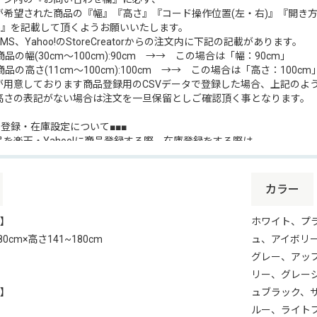
が希望された商品の『幅』『高さ』『コード操作位置(左・右)』『開き方(
))』を記載して頂くようお願いいたします。
MS、Yahoo!のStoreCreatorからの注文内に下記の記載があります。
商品の幅(30cm～100cm):90cm →→ この場合は「幅：90cm」
商品の高さ(11cm～100cm):100cm →→ この場合は「高さ：100cm
が用意しております商品登録用のCSVデータで登録した場合、上記のよ
高さの表記がない場合は注文を一旦保留としご確認頂く事となります。
品登録・在庫設定について■■■
品を楽天・Yahoo!に商品登録する際、在庫登録をする際は、
ですが必ず下記のデータをご使用ください。
ロードしていただいたファイルは、販売価格が空欄となっております。
をダウンロードの上、販売価格を設定してください。
カラー
】
ホワイト、プ
天用統合ページ■■■
80cm×高さ141~180cm
ュ、アイボリ
場で同シリーズのすべてのサイズを統合ページで販売できるように、
素材と商品登録用CSVファイル作成いたしました。
グレー、アッ
ータにご用意していますのでぜひご活用ください。
リー、グレー
】
ュブラック、
Yahoo!用の『商品登録用CSV』『在庫設定用CSV』『楽天用統合ペ
ルー、ライト