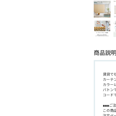
商品説
賃貸で
カーテ
カラー
バトン
コード
■■■ご
この商
注文ペ