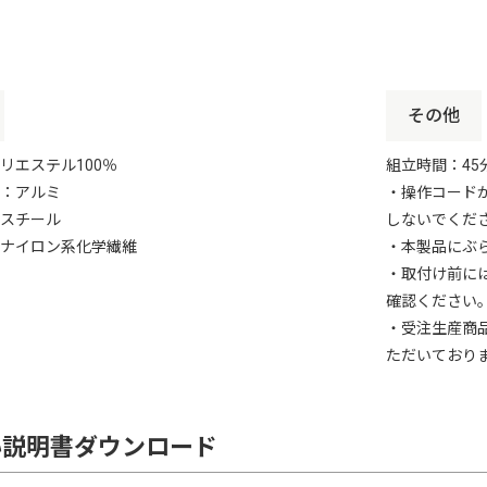
品・在庫登録は必ずこのデータを使用して下さい。
中に、この商品専用の、楽天 在庫更新用ファイル(normal-item-rakuten
その他
o 在庫更新用ファイル(quantity.csv)が入っています。
生成される楽天・Yahoo!用CSVダウンロードのデータを登録されると
となる場合がございますのでお手数ですが必ず上記のデータをご使用
リエステル100％
組立時間：45
商品の在庫は全て「100」で設定されております。オーダーメイド商品
：アルミ
・操作コード
在庫更新は必要ございません。
スチール
しないでくだ
「100」の設定が「0」になった場合、在庫を「100」と設定し直して
ナイロン系化学繊維
ブ」で、『幅』『高さ』をお客様が選択できるように作成しております
・本製品にぶ
でのご登録時、SKU数が400以下となるよう分割してご登録ください。
・取付け前に
ズ商品（統合ページ）につきましては、
確認ください
2つに分けたCSV（SH-29-VBOD-A / SH-29-VBOD-B）をご用意して
・受注生産商
ご活用いただけますと幸いです。
ただいており
ーダーメイド家具■■■
品は「オーダーメイド」となります。
い説明書ダウンロード
後のキャンセル受け付けられません。
間違いも無いようにお願いいたします。
お客様に商品ページ内の内容をご確認の上ご注文いただくようお願いい