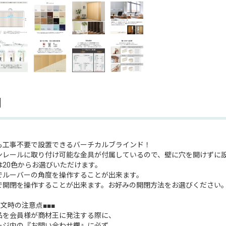
明
も工事不要で設置できるバーチカルブラインド！
ンレールに取り付け可能な金具が付属しているので、壁に穴を開けずに
は20色からお選びいただけます。
でルーバーの角度を操作することが出来ます。
で開閉を操作することが出来ます。お好みの開閉方法をお選びください
注文時の注意点■■■
品を会員様が商材王に発注する際に、
ージ内の『お問い合わせ欄』に必ず、