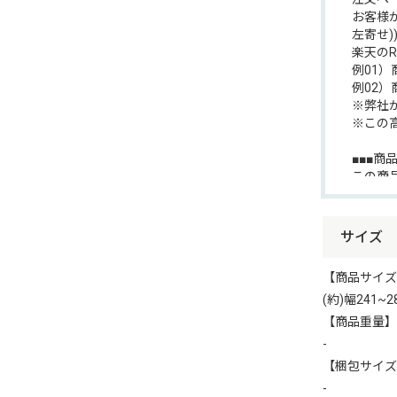
お客様
左寄せ
楽天のR
例01）
例02）
※弊社
※この
■■■商
この商
お手数
ダウン
価格表
サイズ
【商品サイズ
■■■楽
(約)幅241~2
楽天市
ページ
【商品重量】
下記デ
-
【梱包サイズ
楽天・
-