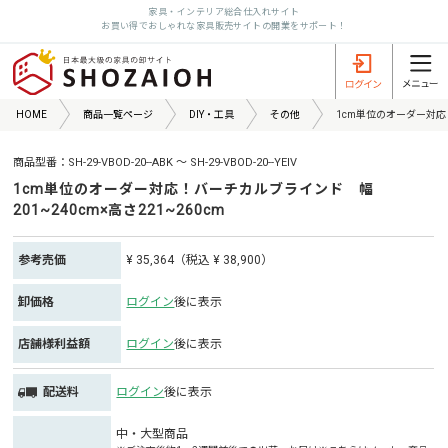
家具・インテリア総合仕入れサイト
お買い得でおしゃれな家具販売サイトの開業をサポート！
HOME
商品一覧ページ
DIY・工具
その他
1cm単位のオーダー対応！
商品型番：SH-29-VBOD-20--ABK ～ SH-29-VBOD-20--YEIV
1cm単位のオーダー対応！バーチカルブラインド 幅
201~240cm×高さ221~260cm
参考売価
¥ 35,364（税込 ¥ 38,900）
卸価格
ログイン
後に表示
店舗様利益額
ログイン
後に表示
配送料
ログイン
後に表示
中・大型商品