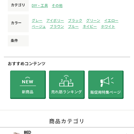
カテゴリ
DIY・工具
その他
※発注後のキャンセル受け付けられません。
※注文間違いも無いようにお願いいたします。
※必ずお客様に商品ページ内の内容をご確認の上ご注文いた
グレー
アイボリー
ブラック
グリーン
イエロー
カラー
だくようお願いいたします。
ベージュ
ブラウン
ブルー
ネイビー
ホワイト
条件
おすすめコンテンツ
商品カテゴリ
BED