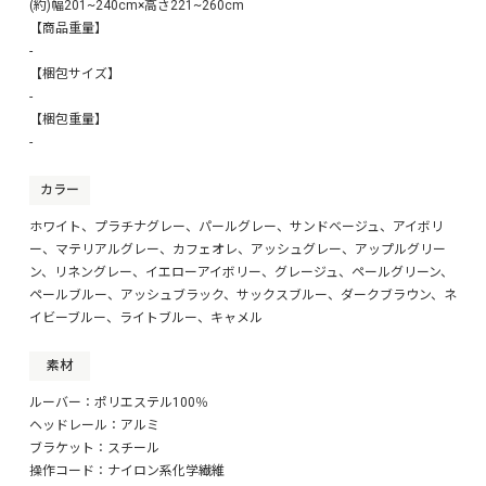
※弊社が用意しております商品登録用のCSVデータで登録し
(約)幅201~240cm×高さ221~260cm
た場合、上記のようになります。
【商品重量】
※この高さの表記がない場合は注文を一旦保留としご確認頂
-
く事となります。
【梱包サイズ】
-
■■■商品登録・在庫設定について■■■
【梱包重量】
この商品を楽天・Yahoo!に商品登録する際、在庫登録をする
際は、
-
お手数ですが必ず下記のデータをご使用ください。
ダウンロードしていただいたファイルは、販売価格が空欄と
カラー
なっております。
価格表をダウンロードの上、販売価格を設定してください。
ホワイト、プラチナグレー、パールグレー、サンドベージュ、アイボリ
ー、マテリアルグレー、カフェオレ、アッシュグレー、アップルグリー
ン、リネングレー、イエローアイボリー、グレージュ、ペールグリーン、
■■■楽天用統合ページ■■■
ペールブルー、アッシュブラック、サックスブルー、ダークブラウン、ネ
楽天市場で同シリーズのすべてのサイズを統合ページで販売で
きるように、
イビーブルー、ライトブルー、キャメル
ページ素材と商品登録用CSVファイル作成いたしました。
下記データにご用意していますのでぜひご活用ください。
素材
ルーバー：ポリエステル100％
楽天・Yahoo!用の『商品登録用CSV』『在庫設定用CSV』
ヘッドレール：アルミ
『楽天用統合ページ』データはコチラ
※商品・在庫登録は必ずこのデータを使用して下さい。
ブラケット：スチール
操作コード：ナイロン系化学繊維