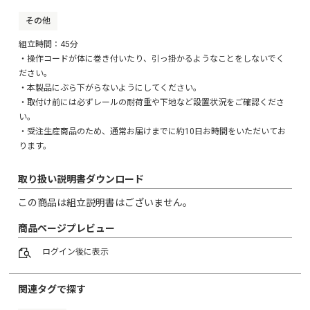
その他
※上記の中に、この商品専用の、楽天 在庫更新用ファイル
(normal-item-rakuten.csv)と、
組立時間：45分
Yahoo 在庫更新用ファイル(quantity.csv)が入っています。
・操作コードが体に巻き付いたり、引っ掛かるようなことをしないでく
※自動で生成される楽天・Yahoo!用CSVダウンロードのデー
ださい。
タを登録されると、
・本製品にぶら下がらないようにしてください。
エラーとなる場合がございますのでお手数ですが必ず上記
・取付け前には必ずレールの耐荷重や下地など設置状況をご確認くださ
のデータをご使用ください。
※この商品の在庫は全て「100」で設定されております。オー
い。
ダーメイド商品となる為、
・受注生産商品のため、通常お届けまでに約10日お時間をいただいてお
随時の在庫更新は必要ございません。
ります。
最初の「100」の設定が「0」になった場合、在庫を「100」と
設定し直していただくようお願いいたします。
※「タブ」で、『幅』『高さ』をお客様が選択できるように
取り扱い説明書ダウンロード
作成しております。
この商品は組立説明書はございません。
※楽天でのご登録時、SKU数が400以下となるよう分割してご
登録ください。
商品ページプレビュー
シリーズ商品（統合ページ）につきましては、
SKUを2つに分けたCSV（SH-29-VBOD-A / SH-29-VBOD-B）
ログイン
後に表示
をご用意しております。
併せてご活用いただけますと幸いです。
関連タグで探す
■■■オーダーメイド家具■■■
この商品は「オーダーメイド」となります。