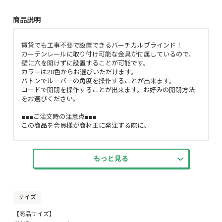
商品説明
賃貸でも工事不要で設置できるバーチカルブラインド！
カーテンレールに取り付け可能な金具が付属しているので、
壁に穴を開けずに設置することが可能です。
カラーは20色からお選びいただけます。
バトンでルーバーの角度を操作することが出来ます。
コードで開閉を操作することが出来ます。お好みの開閉方法
をお選びください。
■■■ご注文時の注意点■■■
この商品を会員様が商材王に発注する際に、
注文ページ内の『お問い合わせ欄』に必ず、
お客様が希望された商品の『幅』『高さ』『コード操作位置
(左・右)』『開き方(片開き(右寄せ・左寄せ)・両開き(右寄
もっと見る
せ・左寄せ))』を記載して頂くようお願いいたします。
楽天のRMS、Yahoo!のStoreCreatorからの注文内に下記の記載
があります。
例01）商品の幅(30cm～100cm):90cm →→ この場合は
「幅：90cm」
サイズ
例02）商品の高さ(11cm～100cm):100cm →→ この場合は
【商品サイズ】
「高さ：100cm」