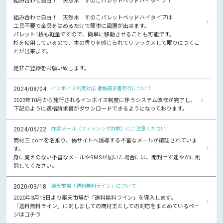
組み合わせ自由！ 天然木 すのこパレットベッドハイタイプ！
組み合わせ自由！ 天然木 すのこパレットベッドハイタイプは
工具不要で金具をはめるだけで簡単に設置が出来ます。
パレット1枚も軽量ですので、簡単に移動させることも可能です。
杉を使用しているので、木の香りを感じられてリラックスして眠りにつくこ
とが出来ます。
是非ご登録をお願い致します。
2024/08/04
インボイス制度対応 適格請求書発行について
2023年10月から施行されるインボイス制度に伴うシステム改修が完了し、
下記のように適格請求書がダウンロードできるようになっております。
2024/05/22
詐欺メール（フィッシング詐欺）にご注意ください
商材王.comを名乗り、偽サイトへ誘導する不審なメールが確認されていま
す。
身に覚えのない不審なメールやSMSが届いた場合には、開封せず速やかに削
除してください。
2020/03/18
楽天市場「送料無料ライン」について
2020年3月18日より楽天市場が「送料無料ライン」を導入します。
「送料無料ライン」に対しましての商材王としての対応をまとめているペー
ジはコチラ