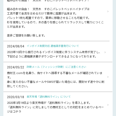
組み合わせ自由！ 天然木 すのこパレットベッドハイタイプ！
組み合わせ自由！ 天然木 すのこパレットベッドハイタイプは
工具不要で金具をはめるだけで簡単に設置が出来ます。
パレット1枚も軽量ですので、簡単に移動させることも可能です。
杉を使用しているので、木の香りを感じられてリラックスして眠りにつくこ
とが出来ます。
是非ご登録をお願い致します。
2024/08/04
インボイス制度対応 適格請求書発行について
2023年10月から施行されるインボイス制度に伴うシステム改修が完了し、
下記のように適格請求書がダウンロードできるようになっております。
2024/05/22
詐欺メール（フィッシング詐欺）にご注意ください
商材王.comを名乗り、偽サイトへ誘導する不審なメールが確認されていま
す。
身に覚えのない不審なメールやSMSが届いた場合には、開封せず速やかに削
除してください。
2020/03/18
楽天市場「送料無料ライン」について
2020年3月18日より楽天市場が「送料無料ライン」を導入します。
「送料無料ライン」に対しましての商材王としての対応をまとめているペー
ジはコチラ