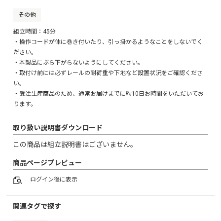
その他
※上記の中に、この商品専用の、楽天 在庫更新用ファイル
(normal-item-rakuten.csv)と、
組立時間：45分
Yahoo 在庫更新用ファイル(quantity.csv)が入っています。
・操作コードが体に巻き付いたり、引っ掛かるようなことをしないでく
※自動で生成される楽天・Yahoo!用CSVダウンロードのデー
ださい。
タを登録されると、
・本製品にぶら下がらないようにしてください。
エラーとなる場合がございますのでお手数ですが必ず上記
・取付け前には必ずレールの耐荷重や下地など設置状況をご確認くださ
のデータをご使用ください。
※この商品の在庫は全て「100」で設定されております。オー
い。
ダーメイド商品となる為、
・受注生産商品のため、通常お届けまでに約10日お時間をいただいてお
随時の在庫更新は必要ございません。
ります。
最初の「100」の設定が「0」になった場合、在庫を「100」と
設定し直していただくようお願いいたします。
※「タブ」で、『幅』『高さ』をお客様が選択できるように
取り扱い説明書ダウンロード
作成しております。
この商品は組立説明書はございません。
※楽天でのご登録時、SKU数が400以下となるよう分割してご
登録ください。
商品ページプレビュー
シリーズ商品（統合ページ）につきましては、
SKUを2つに分けたCSV（SH-29-VBOD-A / SH-29-VBOD-B）
ログイン
後に表示
をご用意しております。
併せてご活用いただけますと幸いです。
関連タグで探す
■■■オーダーメイド家具■■■
この商品は「オーダーメイド」となります。