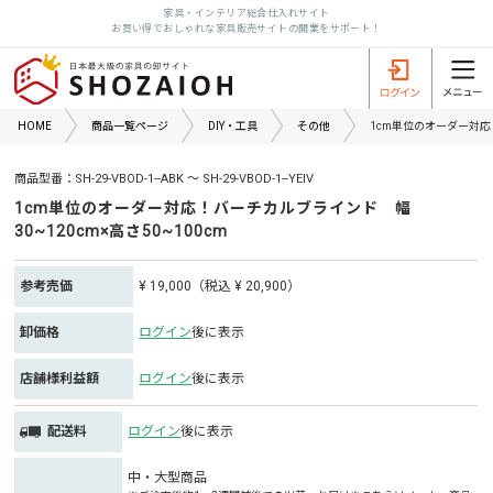
家具・インテリア総合仕入れサイト
お買い得でおしゃれな家具販売サイトの開業をサポート！
HOME
商品一覧ページ
DIY・工具
その他
1cm単位のオーダー対応！
商品型番：SH-29-VBOD-1--ABK ～ SH-29-VBOD-1--YEIV
1cm単位のオーダー対応！バーチカルブラインド 幅
30~120cm×高さ50~100cm
参考売価
¥ 19,000（税込 ¥ 20,900）
卸価格
ログイン
後に表示
店舗様利益額
ログイン
後に表示
配送料
ログイン
後に表示
中・大型商品