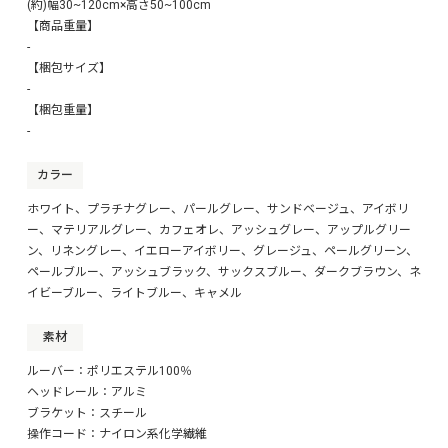
※弊社が用意しております商品登録用のCSVデータで登録し
(約)幅30~120cm×高さ50~100cm
た場合、上記のようになります。
【商品重量】
※この高さの表記がない場合は注文を一旦保留としご確認頂
-
く事となります。
【梱包サイズ】
-
■■■商品登録・在庫設定について■■■
【梱包重量】
この商品を楽天・Yahoo!に商品登録する際、在庫登録をする
際は、
-
お手数ですが必ず下記のデータをご使用ください。
ダウンロードしていただいたファイルは、販売価格が空欄と
カラー
なっております。
価格表をダウンロードの上、販売価格を設定してください。
ホワイト、プラチナグレー、パールグレー、サンドベージュ、アイボリ
ー、マテリアルグレー、カフェオレ、アッシュグレー、アップルグリー
ン、リネングレー、イエローアイボリー、グレージュ、ペールグリーン、
■■■楽天用統合ページ■■■
ペールブルー、アッシュブラック、サックスブルー、ダークブラウン、ネ
楽天市場で同シリーズのすべてのサイズを統合ページで販売で
きるように、
イビーブルー、ライトブルー、キャメル
ページ素材と商品登録用CSVファイル作成いたしました。
下記データにご用意していますのでぜひご活用ください。
素材
ルーバー：ポリエステル100％
楽天・Yahoo!用の『商品登録用CSV』『在庫設定用CSV』
ヘッドレール：アルミ
『楽天用統合ページ』データはコチラ
※商品・在庫登録は必ずこのデータを使用して下さい。
ブラケット：スチール
操作コード：ナイロン系化学繊維