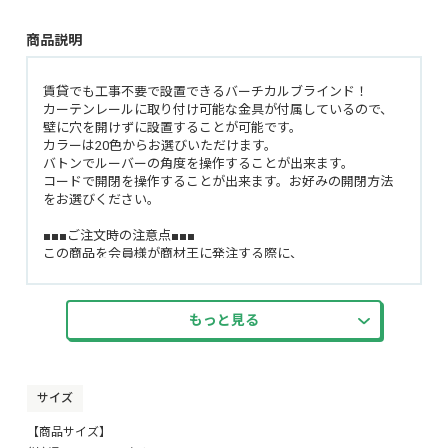
商品説明
賃貸でも工事不要で設置できるバーチカルブラインド！
カーテンレールに取り付け可能な金具が付属しているので、
壁に穴を開けずに設置することが可能です。
カラーは20色からお選びいただけます。
バトンでルーバーの角度を操作することが出来ます。
コードで開閉を操作することが出来ます。お好みの開閉方法
をお選びください。
■■■ご注文時の注意点■■■
この商品を会員様が商材王に発注する際に、
注文ページ内の『お問い合わせ欄』に必ず、
お客様が希望された商品の『幅』『高さ』『コード操作位置
(左・右)』『開き方(片開き(右寄せ・左寄せ)・両開き(右寄
もっと見る
せ・左寄せ))』を記載して頂くようお願いいたします。
楽天のRMS、Yahoo!のStoreCreatorからの注文内に下記の記載
があります。
例01）商品の幅(30cm～100cm):90cm →→ この場合は
「幅：90cm」
サイズ
例02）商品の高さ(11cm～100cm):100cm →→ この場合は
【商品サイズ】
「高さ：100cm」