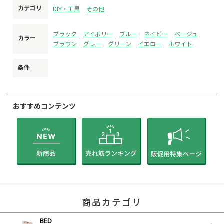
カテゴリ
DIY・工具
その他
※発注後のキャンセル受け付けられません。
※注文間違いも無いようにお願いいたします。
※必ずお客様に商品ページ内の内容をご確認の上ご注文いた
ブラック
アイボリー
ブルー
ネイビー
ベージュ
カラー
だくようお願いいたします。
ブラウン
グレー
グリーン
イエロー
ホワイト
条件
おすすめコンテンツ
商品カテゴリ
BED