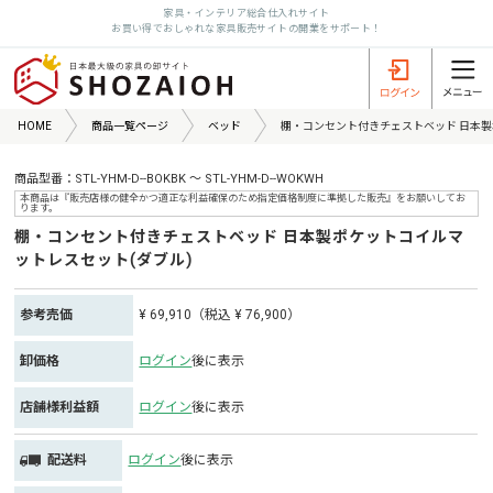
家具・インテリア総合仕入れサイト
お買い得でおしゃれな家具販売サイトの開業をサポート！
HOME
商品一覧ページ
ベッド
棚・コンセント付きチェストベッド 日本製
商品型番：STL-YHM-D--BOKBK ～ STL-YHM-D--WOKWH
本商品は『販売店様の健全かつ適正な利益確保のため指定価格制度に準拠した販売』をお願いしてお
ります。
棚・コンセント付きチェストベッド 日本製ポケットコイルマ
ットレスセット(ダブル)
参考売価
¥ 69,910（税込 ¥ 76,900）
卸価格
ログイン
後に表示
店舗様利益額
ログイン
後に表示
配送料
ログイン
後に表示