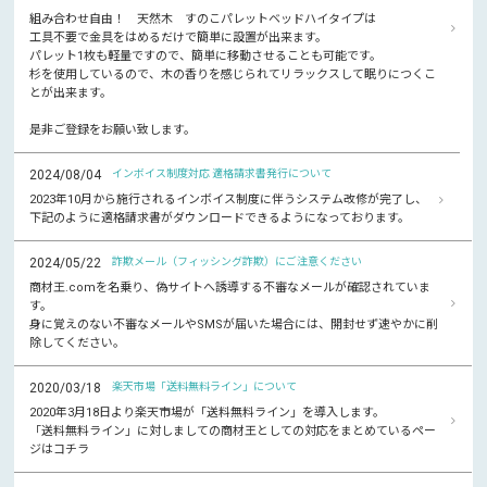
組み合わせ自由！ 天然木 すのこパレットベッドハイタイプは
工具不要で金具をはめるだけで簡単に設置が出来ます。
パレット1枚も軽量ですので、簡単に移動させることも可能です。
杉を使用しているので、木の香りを感じられてリラックスして眠りにつくこ
とが出来ます。
是非ご登録をお願い致します。
2024/08/04
インボイス制度対応 適格請求書発行について
2023年10月から施行されるインボイス制度に伴うシステム改修が完了し、
下記のように適格請求書がダウンロードできるようになっております。
2024/05/22
詐欺メール（フィッシング詐欺）にご注意ください
商材王.comを名乗り、偽サイトへ誘導する不審なメールが確認されていま
す。
身に覚えのない不審なメールやSMSが届いた場合には、開封せず速やかに削
除してください。
2020/03/18
楽天市場「送料無料ライン」について
2020年3月18日より楽天市場が「送料無料ライン」を導入します。
「送料無料ライン」に対しましての商材王としての対応をまとめているペー
ジはコチラ