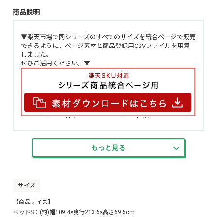
商品説明
▼楽天市場で同シリーズのすべてのサイズを統合ページで販売
できるように、ページ素材と商品登録用CSVファイルを用意
しました。
ぜひご活用ください。▼
棚・コンセント付きチェストベッドと国産ポケットコイルマ
ットレスのセット！
ポケットコイルにより、体重を分散させた負担のない自然な
寝姿勢を保つことができます。
もっと見る
端の落ち込みを軽減するエッジハードを採用し、両面仕様に
することで、長くご使用可能です！
表面はこだわりのさらっと生地にし、側面を通気性の良いメ
ッシュにすることで、蒸れずに心地よい眠りを実現！
サイズ
PVCシートには抗菌・防臭機能搭載で安心安全にお使いいただ
けます。
【商品サイズ】
ベッドS：(約)幅109.4×奥行213.6×高さ69.5cm