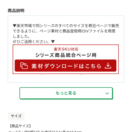
商品説明
▼楽天市場で同シリーズのすべてのサイズを統合ページで販売
できるように、ページ素材と商品登録用CSVファイルを用意
しました。
ぜひご活用ください。▼
棚・コンセント付きチェストベッドとポケットコイルマット
レスのセット！
ポケットコイルにより、体重を分散させた負担のない自然な
寝姿勢を保つことができます。
もっと見る
ポケットコイルが独立しているため、隣で寝ている人の振動
を気にせず眠ることができます。
ポケットコイルの「並行配列」を採用し、体圧分散性と耐久
性を実現しています。
サイズ
収納付きデザインベッドはタブレットも立て掛けられる宮
棚・2口コンセント付き！
【商品サイズ】
PVCシートには抗菌・防臭機能搭載で安心安全にお使いいただ