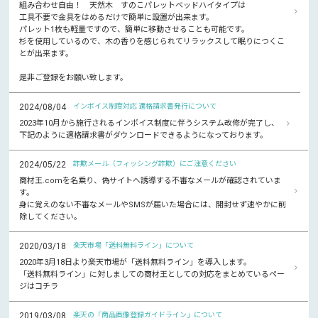
組み合わせ自由！ 天然木 すのこパレットベッドハイタイプは
工具不要で金具をはめるだけで簡単に設置が出来ます。
パレット1枚も軽量ですので、簡単に移動させることも可能です。
杉を使用しているので、木の香りを感じられてリラックスして眠りにつくこ
とが出来ます。
是非ご登録をお願い致します。
2024/08/04
インボイス制度対応 適格請求書発行について
2023年10月から施行されるインボイス制度に伴うシステム改修が完了し、
下記のように適格請求書がダウンロードできるようになっております。
2024/05/22
詐欺メール（フィッシング詐欺）にご注意ください
商材王.comを名乗り、偽サイトへ誘導する不審なメールが確認されていま
す。
身に覚えのない不審なメールやSMSが届いた場合には、開封せず速やかに削
除してください。
2020/03/18
楽天市場「送料無料ライン」について
2020年3月18日より楽天市場が「送料無料ライン」を導入します。
「送料無料ライン」に対しましての商材王としての対応をまとめているペー
ジはコチラ
2019/03/08
楽天の「商品画像登録ガイドライン」について