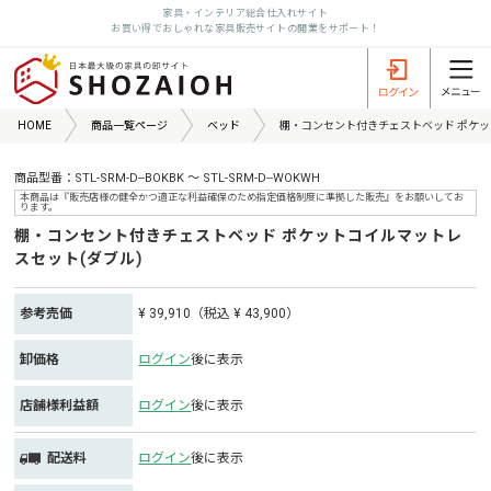
家具・インテリア総合仕入れサイト
お買い得でおしゃれな家具販売サイトの開業をサポート！
HOME
商品一覧ページ
ベッド
棚・コンセント付きチェストベッド ポケッ
商品型番：STL-SRM-D--BOKBK ～ STL-SRM-D--WOKWH
本商品は『販売店様の健全かつ適正な利益確保のため指定価格制度に準拠した販売』をお願いしてお
ります。
棚・コンセント付きチェストベッド ポケットコイルマットレ
スセット(ダブル)
参考売価
¥ 39,910（税込 ¥ 43,900）
卸価格
ログイン
後に表示
店舗様利益額
ログイン
後に表示
配送料
ログイン
後に表示