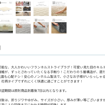
明
可能な、大人かわいいフランネルストライプラグ！可愛い見た目のキル
繊維が、ずっとさわっていたくなる手触り！こだわりの５層構造が、底付
生面も心配ナシ！安心のノンホルム製法で、小さなお子様がいらっしゃ
、花柄タイプでずれにくく快適に過ごすことができます！
保証期間は原則商品到着後7日以内となります。
直後は、折りジワやゆがみ、サイズが小さい、厚みが薄い等ございますが
気温により回復までにかかる時間が前後します。