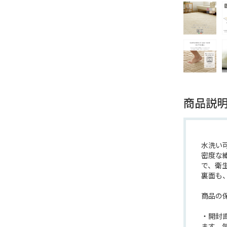
商品説
水洗い
密度な
で、衛
裏面も
商品の
・開封
ます。