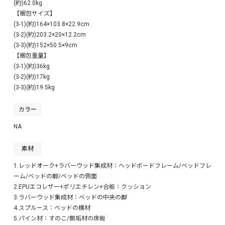
(約)62.0kg
【梱包サイズ】
(3-1)(約)164×103.8×22.9cm
(3-2)(約)203.2×20×12.2cm
(3-3)(約)152×50.5×9cm
【梱包重量】
(3-1)(約)36kg
(3-2)(約)17kg
(3-3)(約)19.5kg
カラー
NA
素材
1.レッドオーク+ラバーウッド集成材：ヘッドボードフレーム/ベッドフレ
ーム/ベッドの脚/ベッドの側面
2.EPUエコレザー+ポリエチレン+合板：クッション
3.ラバーウッド集成材：ベッドの中央の脚
4.スプルース：ベッドの横材
5.パイン材：すのこ/無垢材の床板