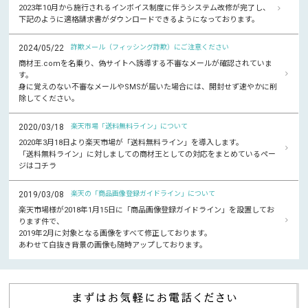
2023年10月から施行されるインボイス制度に伴うシステム改修が完了し、
下記のように適格請求書がダウンロードできるようになっております。
2024/05/22
詐欺メール（フィッシング詐欺）にご注意ください
商材王.comを名乗り、偽サイトへ誘導する不審なメールが確認されていま
す。
身に覚えのない不審なメールやSMSが届いた場合には、開封せず速やかに削
除してください。
2020/03/18
楽天市場「送料無料ライン」について
2020年3月18日より楽天市場が「送料無料ライン」を導入します。
「送料無料ライン」に対しましての商材王としての対応をまとめているペー
ジはコチラ
2019/03/08
楽天の「商品画像登録ガイドライン」について
楽天市場様が2018年1月15日に「商品画像登録ガイドライン」を設置してお
ります件で、
2019年2月に対象となる画像をすべて修正しております。
あわせて白抜き背景の画像も随時アップしております。