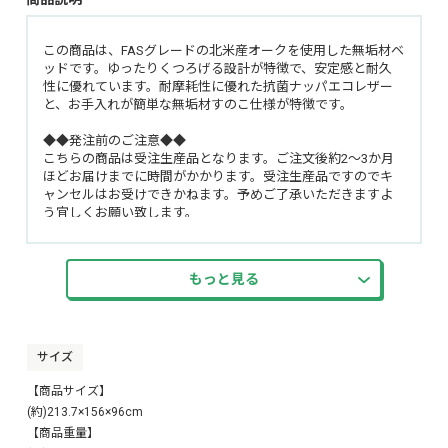
この商品は、FASグレードの北米産オークを使用した無垢材ベ
ッドです。ゆったりくつろげる設計が特徴で、安定感と耐久
性に優れています。耐摩耗性に優れた抗菌ナッパエコレザー
と、お手入れが簡単な無垢材すのこ仕様が特徴です。
◆◆発注前のご注意◆◆
こちらの商品は受注生産品となります。ご注文後約2〜3か月
ほどお届けまでに時間がかかります。受注生産品ですのでキ
ャンセルはお受けできかねます。予めご了承いただきますよ
う宜しくお願い致します。
※在庫数は受注用にカゴあけしていますので、実在庫数では
ありません。
もっと見る
サイズ
【商品サイズ】
(約)213.7×156×96cm
【商品重量】