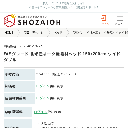
家具・インテリア総合仕入れサイト
お買い得でおしゃれな家具販売サイトの開業をサポート！
HOME
商品一覧ページ
ベッド
FASグレード 北米産オーク無垢材ベッド 15
商品型番：SH-LI-00913--NA
FASグレード 北米産オーク無垢材ベッド 150×200cm ワイド
ダブル
参考売価
¥ 69,000（税込 ¥ 75,900）
卸価格
ログイン
後に表示
店舗様利益額
ログイン
後に表示
配送料
ログイン
後に表示
中・大型商品