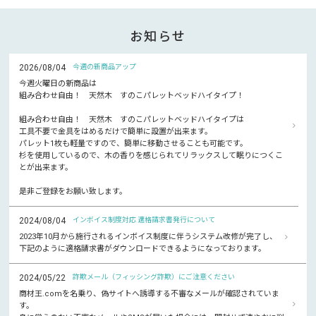
お知らせ
2026/08/04
今週の新商品アップ
今週火曜日の新商品は
組み合わせ自由！ 天然木 すのこパレットベッドハイタイプ！
組み合わせ自由！ 天然木 すのこパレットベッドハイタイプは
工具不要で金具をはめるだけで簡単に設置が出来ます。
パレット1枚も軽量ですので、簡単に移動させることも可能です。
杉を使用しているので、木の香りを感じられてリラックスして眠りにつくこ
とが出来ます。
是非ご登録をお願い致します。
2024/08/04
インボイス制度対応 適格請求書発行について
2023年10月から施行されるインボイス制度に伴うシステム改修が完了し、
下記のように適格請求書がダウンロードできるようになっております。
2024/05/22
詐欺メール（フィッシング詐欺）にご注意ください
商材王.comを名乗り、偽サイトへ誘導する不審なメールが確認されていま
す。