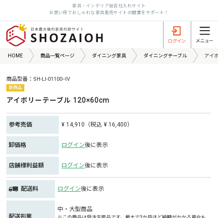
家具・インテリア総合仕入れサイト
お買い得でおしゃれな家具販売サイトの開業をサポート！
HOME
商品一覧ページ
ダイニング家具
ダイニングテーブル
アイボ
商品型番：SH-LI-01100--IV
新商品
アイボリーテーブル 120×60cm
参考売価
¥ 14,910（税込 ¥ 16,400）
卸価格
ログイン
後に表示
店舗様利益額
ログイン
後に表示
配送料
ログイン
後に表示
中・大型商品
配送形態
※この商品は受注生産品です。最大で3か月ほど納期がかかる場合も