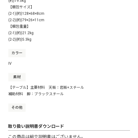
(約)19.5kg
【梱包サイズ】
(2-1)(約)128×68×8cm
(2-2)(約)79×26×11cm
【梱包重量】
(2-1)(約)21.2kg
(2-2)(約)5.3kg
カラー
IV
素材
【テーブル】主要材料 天板：岩板+スチール
補助材料 脚：ブラックスチール
その他
取り扱い説明書ダウンロード
この商品は組立説明書はございません。