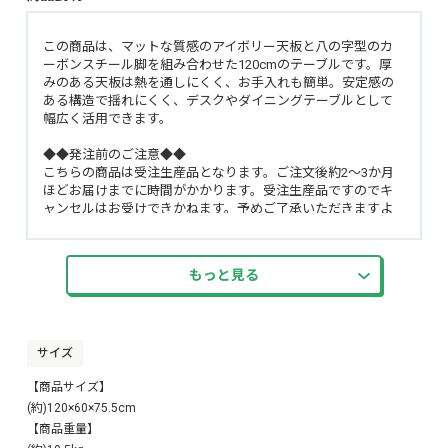
この商品は、マットな質感のアイボリー天板と八の字型のカ
ーボンスチール脚を組み合わせた120cmのテーブルです。厚
みのある天板は熱を通しにくく、お手入れも簡単。安定感の
ある構造で揺れにくく、デスクやダイニングテーブルとして
幅広く活用できます。
◆◆発注前のご注意◆◆
こちらの商品は受注生産品となります。ご注文後約2〜3か月
ほどお届けまでに時間がかかります。受注生産品ですのでキ
ャンセルはお受けできかねます。予めご了承いただきますよ
う宜しくお願い致します。
もっと見る
サイズ
【商品サイズ】
(約)120×60×75.5cm
【商品重量】