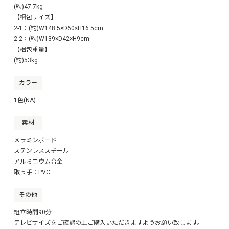
(約)47.7kg
【梱包サイズ】
2-1：(約)W148.5×D60×H16.5cm
2-2：(約)W139×D42×H9cm
【梱包重量】
(約)53kg
カラー
1色(NA)
素材
メラミンボード
ステンレススチール
アルミニウム合金
取っ手：PVC
その他
組立時間90分
テレビサイズをご確認の上ご購入いただきますようお願い致します。