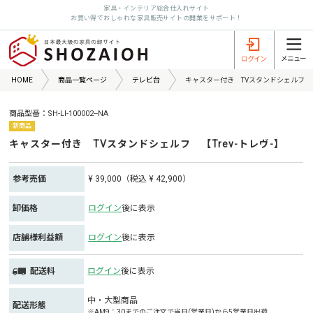
家具・インテリア総合仕入れサイト
お買い得でおしゃれな家具販売サイトの開業をサポート！
HOME
商品一覧ページ
テレビ台
キャスター付き TVスタンドシェルフ 【T
商品型番：SH-LI-100002--NA
新商品
キャスター付き TVスタンドシェルフ 【Trev-トレヴ-】
参考売価
¥ 39,000（税込 ¥ 42,900）
卸価格
ログイン
後に表示
店舗様利益額
ログイン
後に表示
配送料
ログイン
後に表示
中・大型商品
配送形態
※AM9：30までのご注文で当日(営業日)から5営業日出荷