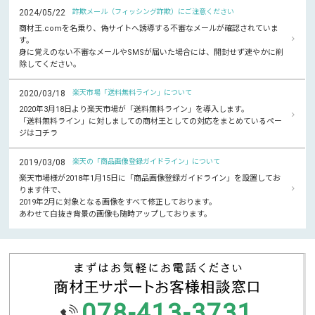
2024/05/22
詐欺メール（フィッシング詐欺）にご注意ください
商材王.comを名乗り、偽サイトへ誘導する不審なメールが確認されていま
す。
身に覚えのない不審なメールやSMSが届いた場合には、開封せず速やかに削
除してください。
2020/03/18
楽天市場「送料無料ライン」について
2020年3月18日より楽天市場が「送料無料ライン」を導入します。
「送料無料ライン」に対しましての商材王としての対応をまとめているペー
ジはコチラ
2019/03/08
楽天の「商品画像登録ガイドライン」について
楽天市場様が2018年1月15日に「商品画像登録ガイドライン」を設置してお
ります件で、
2019年2月に対象となる画像をすべて修正しております。
あわせて白抜き背景の画像も随時アップしております。
078-413-3731