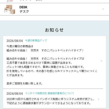
DESK
デスク
お知らせ
2026/08/04
今週の新商品アップ
今週火曜日の新商品は
組み合わせ自由！ 天然木 すのこパレットベッドハイタイプ！
組み合わせ自由！ 天然木 すのこパレットベッドハイタイプは
工具不要で金具をはめるだけで簡単に設置が出来ます。
パレット1枚も軽量ですので、簡単に移動させることも可能です。
杉を使用しているので、木の香りを感じられてリラックスして眠りにつくこ
とが出来ます。
是非ご登録をお願い致します。
2024/08/04
インボイス制度対応 適格請求書発行について
2023年10月から施行されるインボイス制度に伴うシステム改修が完了し、
下記のように適格請求書がダウンロードできるようになっております。