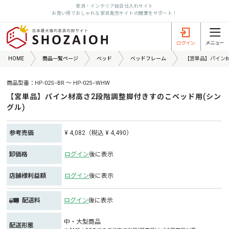
家具・インテリア総合仕入れサイト
お買い得でおしゃれな家具販売サイトの開業をサポート！
HOME
商品一覧ページ
ベッド
ベッドフレーム
【宮単品】パイン材
商品型番：HP-02S--BR ～ HP-02S--WHW
【宮単品】パイン材高さ2段階調整脚付きすのこベッド用(シン
グル)
参考売価
¥ 4,082（税込 ¥ 4,490）
卸価格
ログイン
後に表示
店舗様利益額
ログイン
後に表示
配送料
ログイン
後に表示
中・大型商品
配送形態