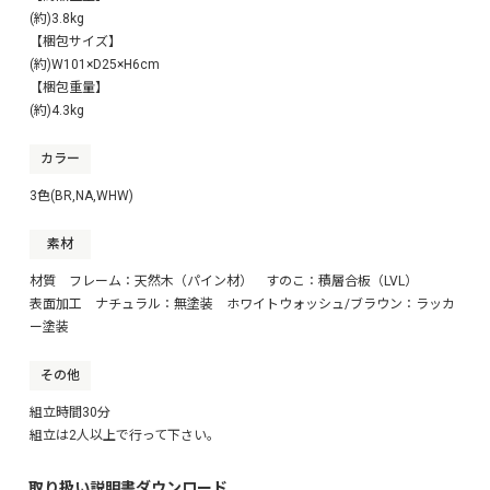
(約)3.8kg
【梱包サイズ】
(約)W101×D25×H6cm
【梱包重量】
(約)4.3kg
カラー
3色(BR,NA,WHW)
素材
材質 フレーム：天然木（パイン材） すのこ：積層合板（LVL）
表面加工 ナチュラル：無塗装 ホワイトウォッシュ/ブラウン：ラッカ
ー塗装
その他
組立時間30分
組立は2人以上で行って下さい。
取り扱い説明書ダウンロード