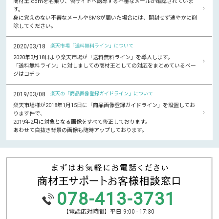
商材王.comを名乗り、偽サイトへ誘導する不審なメールが確認されていま
す。
身に覚えのない不審なメールやSMSが届いた場合には、開封せず速やかに削
除してください。
2020/03/18
楽天市場「送料無料ライン」について
2020年3月18日より楽天市場が「送料無料ライン」を導入します。
「送料無料ライン」に対しましての商材王としての対応をまとめているペー
ジはコチラ
2019/03/08
楽天の「商品画像登録ガイドライン」について
楽天市場様が2018年1月15日に「商品画像登録ガイドライン」を設置してお
ります件で、
2019年2月に対象となる画像をすべて修正しております。
あわせて白抜き背景の画像も随時アップしております。
078-413-3731
【電話応対時間】平日 9:00 - 17:30