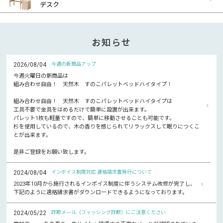
デスク
お知らせ
2026/08/04
今週の新商品アップ
今週火曜日の新商品は
組み合わせ自由！ 天然木 すのこパレットベッドハイタイプ！
組み合わせ自由！ 天然木 すのこパレットベッドハイタイプは
工具不要で金具をはめるだけで簡単に設置が出来ます。
パレット1枚も軽量ですので、簡単に移動させることも可能です。
杉を使用しているので、木の香りを感じられてリラックスして眠りにつくこ
とが出来ます。
是非ご登録をお願い致します。
2024/08/04
インボイス制度対応 適格請求書発行について
2023年10月から施行されるインボイス制度に伴うシステム改修が完了し、
下記のように適格請求書がダウンロードできるようになっております。
2024/05/22
詐欺メール（フィッシング詐欺）にご注意ください