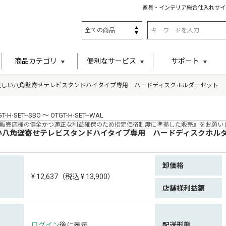
家具・インテリア総合仕入れサイ
商品カテゴリ
便利なサービス
サポート
美しい八角壁寄せテレビスタンドハイタイプ専用 ハードディスクホルダーセット
-SET--SBO ～ OTGT-H-SET--WAL
販売店様の健全かつ適正な利益確保のため指定価格制度に準拠した販売』をお願い
い八角壁寄せテレビスタンドハイタイプ専用 ハードディスクホル
卸価格
¥ 12,637（税込 ¥ 13,900）
店舗様利益額
ログイン
後に表示
配送形態