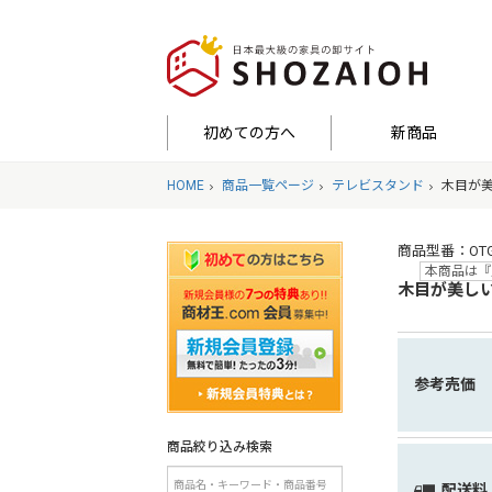
初めての方へ
新商品
HOME
商品一覧ページ
テレビスタンド
木目が
商品型番：OTGT-H
本商品は『
木目が美し
参考売価
商品絞り込み検索
配送料