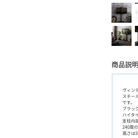
商品説
ヴィン
スチー
です。
ブラッ
ハイタ
支柱内
240度
高さは