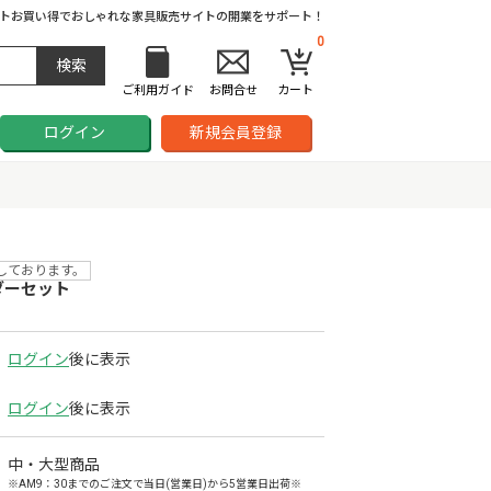
ト
お買い得でおしゃれな家具販売サイトの開業をサポート！
0
ご利用ガイド
お問合せ
カート
ログイン
新規会員登録
しております。
ダーセット
ログイン
後に表示
ログイン
後に表示
中・大型商品
※AM9：30までのご注文で当日(営業日)から5営業日出荷※