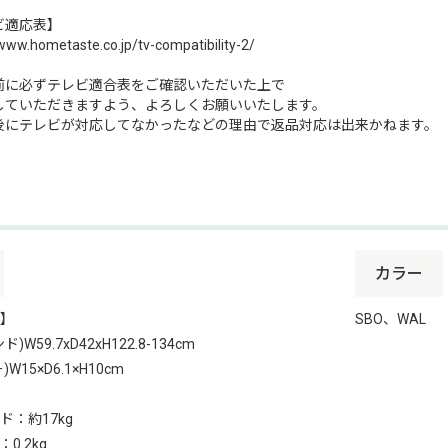
ビ適応表】
/www.hometaste.co.jp/tv-compatibility-2/
前に必ずテレビ適合表をご確認いただいた上で
していただきますよう、よろしくお願いいたします。
後にテレビが対応してなかったなどの理由で返品対応は出来かねます。
カラー
】
SBO、WAL
W59.7xD42xH122.8-134cm
W15×D6.1×H10cm
ド：約17kg
0.2kg