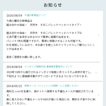
お知らせ
2026/08/04
今週の新商品アップ
今週火曜日の新商品は
組み合わせ自由！ 天然木 すのこパレットベッドハイタイプ！
組み合わせ自由！ 天然木 すのこパレットベッドハイタイプは
工具不要で金具をはめるだけで簡単に設置が出来ます。
パレット1枚も軽量ですので、簡単に移動させることも可能です。
杉を使用しているので、木の香りを感じられてリラックスして眠りにつくこ
とが出来ます。
是非ご登録をお願い致します。
2024/08/04
インボイス制度対応 適格請求書発行について
2023年10月から施行されるインボイス制度に伴うシステム改修が完了し、
下記のように適格請求書がダウンロードできるようになっております。
2024/05/22
詐欺メール（フィッシング詐欺）にご注意ください
商材王.comを名乗り、偽サイトへ誘導する不審なメールが確認されていま
す。
身に覚えのない不審なメールやSMSが届いた場合には、開封せず速やかに削
除してください。