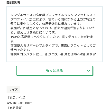
商品説明
シングルサイズの高反発プロファイルウレタンマットレス！
プロファイル加工により、寝ている間にかかる圧力が特定の
部位に集中しにくく、体圧分散性に優れています。
表面が凸凹構造となっており、熱気や湿気が溜まりにくいた
め、寝苦しさを感じにくいです。
190Nと高反発でヘタりにくいので、長く使っていただけま
す。
両面使えるリバーシブルタイプで、裏面はフラットとしてご
使用できます。
梱包をコンパクトにし、配送コスト削減と環境への配慮を実
現しています。商品開封時の移動も楽になります。
また、シックハウス症候群の原因となるホルムアルデヒドを
使用していないため、お子様でも安心してお使いいただけま
もっと見る
す。
SSS〜Kと豊富なサイズ展開！
▼楽天市場で同シリーズのすべてのサイズを統合ページで販売
サイズ
できるように、ページ素材と商品登録用CSVファイルを用意
【商品サイズ】
しました。
ぜひご活用ください。▼
W97xD195xH10cm
【商品重量】