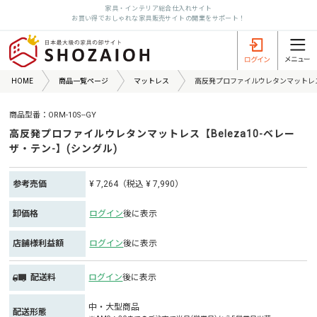
家具・インテリア総合仕入れサイト
お買い得でおしゃれな家具販売サイトの開業をサポート！
HOME
商品一覧ページ
マットレス
高反発プロファイルウレタンマットレス【B
商品型番：ORM-10S--GY
高反発プロファイルウレタンマットレス【Beleza10-ベレー
ザ・テン-】(シングル)
参考売価
¥ 7,264（税込 ¥ 7,990）
卸価格
ログイン
後に表示
店舗様利益額
ログイン
後に表示
配送料
ログイン
後に表示
中・大型商品
配送形態