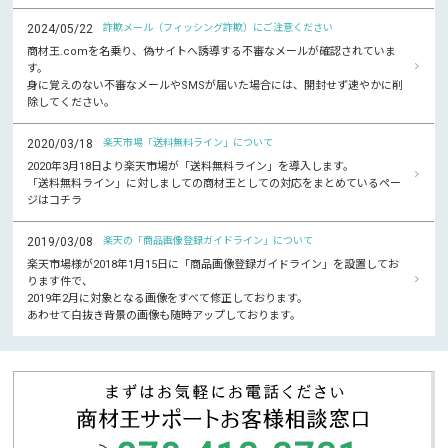
2024/05/22
詐欺メール（フィッシング詐欺）にご注意ください
商材王.comを名乗り、偽サイトへ誘導する不審なメールが確認されていま
す。
身に覚えのない不審なメールやSMSが届いた場合には、開封せず速やかに削
除してください。
2020/03/18
楽天市場「送料無料ライン」について
2020年3月18日より楽天市場が「送料無料ライン」を導入します。
「送料無料ライン」に対しましての商材王としての対応をまとめているペー
ジはコチラ
2019/03/08
楽天の「商品画像登録ガイドライン」について
楽天市場様が2018年1月15日に「商品画像登録ガイドライン」を設置してお
ります件で、
2019年2月に対象となる画像をすべて修正しております。
あわせて白抜き背景の画像も随時アップしております。