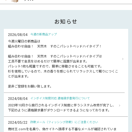
お知らせ
2026/08/04
今週の新商品アップ
今週火曜日の新商品は
組み合わせ自由！ 天然木 すのこパレットベッドハイタイプ！
組み合わせ自由！ 天然木 すのこパレットベッドハイタイプは
工具不要で金具をはめるだけで簡単に設置が出来ます。
パレット1枚も軽量ですので、簡単に移動させることも可能です。
杉を使用しているので、木の香りを感じられてリラックスして眠りにつくこ
とが出来ます。
是非ご登録をお願い致します。
2024/08/04
インボイス制度対応 適格請求書発行について
2023年10月から施行されるインボイス制度に伴うシステム改修が完了し、
下記のように適格請求書がダウンロードできるようになっております。
2024/05/22
詐欺メール（フィッシング詐欺）にご注意ください
商材王.comを名乗り、偽サイトへ誘導する不審なメールが確認されていま