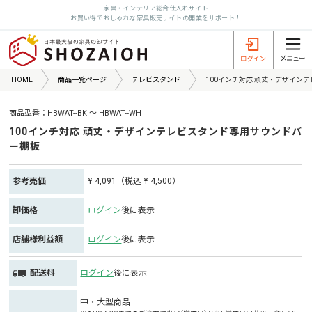
家具・インテリア総合仕入れサイト
お買い得でおしゃれな家具販売サイトの開業をサポート！
HOME
商品一覧ページ
テレビスタンド
100インチ対応 頑丈・デザイン
商品型番：HBWAT--BK ～ HBWAT--WH
100インチ対応 頑丈・デザインテレビスタンド専用サウンドバ
ー棚板
参考売価
¥ 4,091（税込 ¥ 4,500）
卸価格
ログイン
後に表示
店舗様利益額
ログイン
後に表示
配送料
ログイン
後に表示
中・大型商品