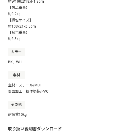
約W100xD18xH1.8cm
【商品重量】
約3.2kg
【梱包サイズ】
約103x21x6.5cm
【梱包重量】
約3.5kg
カラー
BK、WH
素材
主材：スチール/MDF
表面加工：粉体塗装/PVC
その他
耐荷重10kg
取り扱い説明書ダウンロード