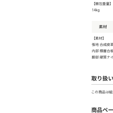
【梱包重量】
14kg
素材
【素材】
張地:合成皮革(
内部:積層合
脚部:硬質ナ
取り扱
この商品は組
商品ペ