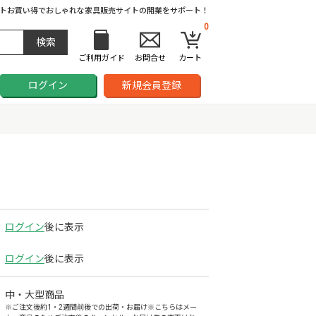
ト
お買い得でおしゃれな家具販売サイトの開業をサポート！
0
ご利用ガイド
お問合せ
カート
ログイン
新規会員登録
ログイン
後に表示
ログイン
後に表示
中・大型商品
※ご注文後約1・2週間前後での出荷・お届け※こちらはメー