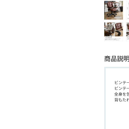
商品説
ビンテ
ビンテ
全身を
背もた