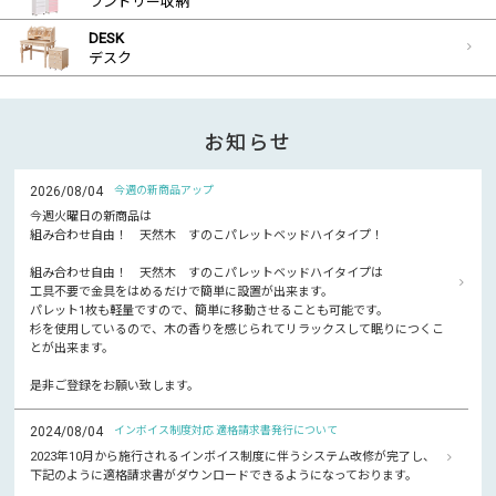
ランドリー収納
DESK
デスク
お知らせ
2026/08/04
今週の新商品アップ
今週火曜日の新商品は
組み合わせ自由！ 天然木 すのこパレットベッドハイタイプ！
組み合わせ自由！ 天然木 すのこパレットベッドハイタイプは
工具不要で金具をはめるだけで簡単に設置が出来ます。
パレット1枚も軽量ですので、簡単に移動させることも可能です。
杉を使用しているので、木の香りを感じられてリラックスして眠りにつくこ
とが出来ます。
是非ご登録をお願い致します。
2024/08/04
インボイス制度対応 適格請求書発行について
2023年10月から施行されるインボイス制度に伴うシステム改修が完了し、
下記のように適格請求書がダウンロードできるようになっております。