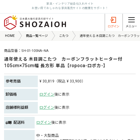
家具・インテリア総合仕入れサイト
お買い得でおしゃれな家具販売サイトの開業をサポート！
HOME
商品一覧ページ
こたつ
通年使える 木目調こたつ カーボンフラットヒー
商品型番：SH-01-105NA--NA
通年使える 木目調こたつ カーボンフラットヒーター付
105cm×75cm幅 長方形 単品【ropoca-ロポカ-】
参考売価
¥ 30,819（税込 ¥ 33,900）
卸価格
ログイン
後に表示
店舗様利益額
ログイン
後に表示
配送料
ログイン
後に表示
中・大型商品