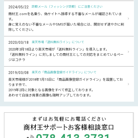
2024/05/22
詐欺メール（フィッシング詐欺）にご注意ください
商材王.comを名乗り、偽サイトへ誘導する不審なメールが確認されていま
す。
身に覚えのない不審なメールやSMSが届いた場合には、開封せず速やかに削
除してください。
2020/03/18
楽天市場「送料無料ライン」について
2020年3月18日より楽天市場が「送料無料ライン」を導入します。
「送料無料ライン」に対しましての商材王としての対応をまとめているペー
ジはコチラ
2019/03/08
楽天の「商品画像登録ガイドライン」について
楽天市場様が2018年1月15日に「商品画像登録ガイドライン」を設置してお
ります件で、
2019年2月に対象となる画像をすべて修正しております。
あわせて白抜き背景の画像も随時アップしております。