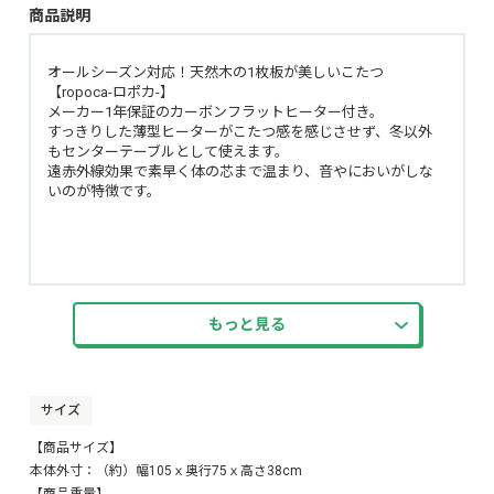
商品説明
オールシーズン対応！天然木の1枚板が美しいこたつ
【ropoca-ロポカ-】
メーカー1年保証のカーボンフラットヒーター付き。
すっきりした薄型ヒーターがこたつ感を感じさせず、冬以外
もセンターテーブルとして使えます。
遠赤外線効果で素早く体の芯まで温まり、音やにおいがしな
いのが特徴です。
もっと見る
サイズ
【商品サイズ】
本体外寸：（約）幅105ｘ奥行75ｘ高さ38cm
【商品重量】