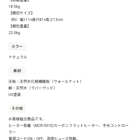
18.5kg
【梱包サイズ】
（約）幅111×奥行81×高さ13cm
【梱包重量】
22.0kg
カラー
ナチュラル
素材
天板：天然木化粧繊維板（ウォールナット）
脚：天然木（ラバーウッド）
UV塗装
その他
お客様組立商品です。
ヒーター型番（MCR-301E)カーボンフラットヒーター、手元コントロー
ラー
電源コードON・OFF、温度ヒューズ搭載。