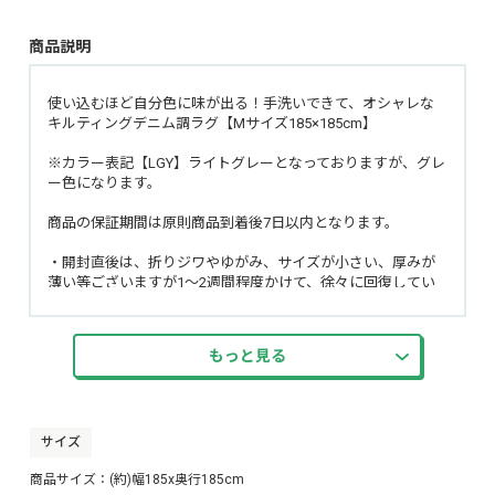
商品説明
使い込むほど自分色に味が出る！手洗いできて、オシャレな
キルティングデニム調ラグ【Mサイズ185×185cm】
※カラー表記【LGY】ライトグレーとなっておりますが、グレ
ー色になります。
商品の保証期間は原則商品到着後7日以内となります。
・開封直後は、折りジワやゆがみ、サイズが小さい、厚みが
薄い等ございますが1～2週間程度かけて、徐々に回復してい
きます。気温により回復までにかかる時間が前後します。
・開封後は新品の為においのする場合があります。時間の経
過により消えていきますのでご安心下さい。気になるようで
もっと見る
したら風通しの良い日陰で干すなどしていただきますようお
願いいたします。
・滑り止めは様々な環境や条件により床面に付着する場合も
ございます。ラグを剥いで小まめなメンテナンスを行ってく
ださい。
サイズ
商品サイズ：(約)幅185x奥行185cm