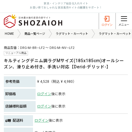
家具・インテリア総合仕入れサイト
お買い得でおしゃれな家具販売サイトの開業をサポート！
HOME
商品一覧ページ
ラグマット・カーペット
ラグマット・カーペット
商品型番：DRG-M--BR---LF2 ～ DRG-M--NV---LF2
リニューアル商品
キルティングデニム調ラグMサイズ(185x185cm)オールシー
ズン、滑り止め付き、手洗い対応【Derid-デリッド-】
参考売価
¥ 4,528（税込 ¥ 4,980）
卸価格
ログイン
後に表示
店舗様利益額
ログイン
後に表示
配送料
ログイン
後に表示