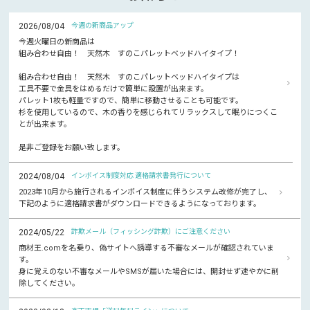
2026/08/04
今週の新商品アップ
今週火曜日の新商品は
組み合わせ自由！ 天然木 すのこパレットベッドハイタイプ！
組み合わせ自由！ 天然木 すのこパレットベッドハイタイプは
工具不要で金具をはめるだけで簡単に設置が出来ます。
パレット1枚も軽量ですので、簡単に移動させることも可能です。
杉を使用しているので、木の香りを感じられてリラックスして眠りにつくこ
とが出来ます。
是非ご登録をお願い致します。
2024/08/04
インボイス制度対応 適格請求書発行について
2023年10月から施行されるインボイス制度に伴うシステム改修が完了し、
下記のように適格請求書がダウンロードできるようになっております。
2024/05/22
詐欺メール（フィッシング詐欺）にご注意ください
商材王.comを名乗り、偽サイトへ誘導する不審なメールが確認されていま
す。
身に覚えのない不審なメールやSMSが届いた場合には、開封せず速やかに削
除してください。