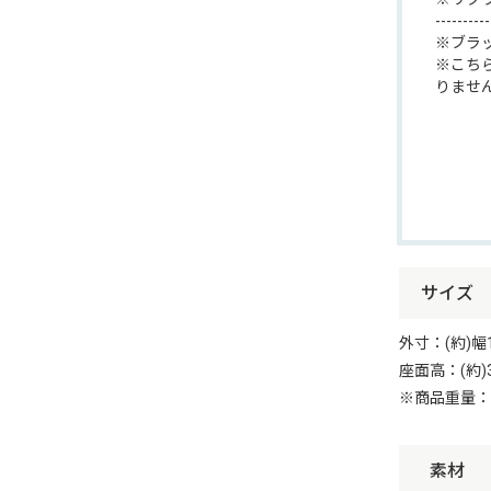
----------
※ブラ
※こち
りませ
サイズ
外寸：(約)幅1
座面高：(約)3
※商品重量：(
素材