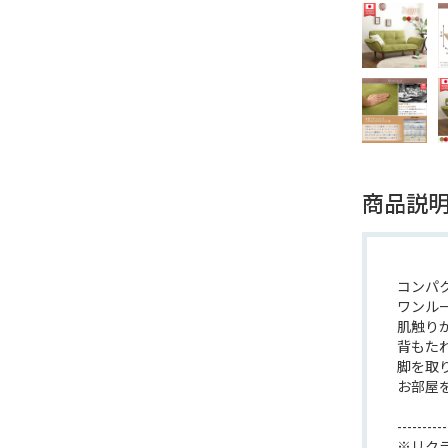
商品説
コンパク
ワンル
肌触り
背もた
脚を取
お部屋
----------
※リク