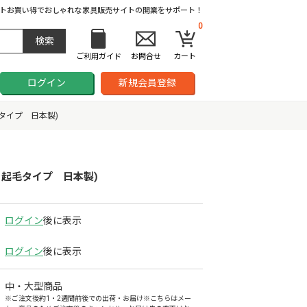
ト
お買い得でおしゃれな家具販売サイトの開業をサポート！
0
ご利用ガイド
お問合せ
カート
ログイン
新規会員登録
タイプ 日本製)
 起毛タイプ 日本製)
ログイン
後に表示
ログイン
後に表示
中・大型商品
※ご注文後約1・2週間前後での出荷・お届け※こちらはメー