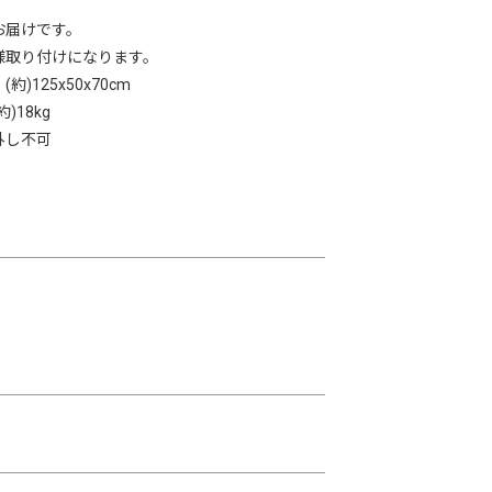
お届けです。
様取り付けになります。
)125x50x70cm
)18kg
外し不可