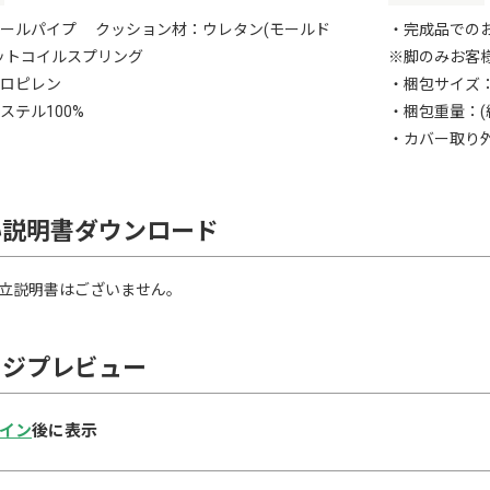
ールパイプ クッション材：ウレタン(モールド
・完成品での
ットコイルスプリング
※脚のみお客
ロピレン
・梱包サイズ：(約
ステル100%
・梱包重量：(約
・カバー取り
い説明書ダウンロード
立説明書はございません。
ージプレビュー
イン
後に表示