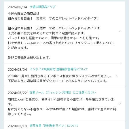
2026/08/04
今週の新商品アップ
今週火曜日の新商品は
組み合わせ自由！ 天然木 すのこパレットベッドハイタイプ！
組み合わせ自由！ 天然木 すのこパレットベッドハイタイプは
工具不要で金具をはめるだけで簡単に設置が出来ます。
パレット1枚も軽量ですので、簡単に移動させることも可能です。
杉を使用しているので、木の香りを感じられてリラックスして眠りにつくこ
とが出来ます。
是非ご登録をお願い致します。
2024/08/04
インボイス制度対応 適格請求書発行について
2023年10月から施行されるインボイス制度に伴うシステム改修が完了し、
下記のように適格請求書がダウンロードできるようになっております。
2024/05/22
詐欺メール（フィッシング詐欺）にご注意ください
商材王.comを名乗り、偽サイトへ誘導する不審なメールが確認されていま
す。
身に覚えのない不審なメールやSMSが届いた場合には、開封せず速やかに削
除してください。
2020/03/18
楽天市場「送料無料ライン」について