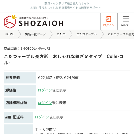
家具・インテリア総合仕入れサイト
お買い得でおしゃれな家具販売サイトの開業をサポート！
HOME
商品一覧ページ
こたつ
こたつテーブル
こたつテーブル長方形
商品型番：SH-01COL--NA---LF2
こたつテーブル長方形 おしゃれな継ぎ足タイプ Colle-コ
ル-
参考売価
¥ 22,637（税込 ¥ 24,900）
卸価格
ログイン
後に表示
店舗様利益額
ログイン
後に表示
配送料
ログイン
後に表示
中・大型商品