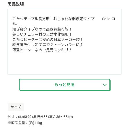
商品説明
こたつテーブル長方形 おしゃれな継ぎ足タイプ ｜Colle-コ
ル-
継ぎ脚タイプなので高さ調整可能！
美しいチェリー材の天然木化粧板！
こたつヒーターは安心の日本メーカー製！
継ぎ脚を付け足す事で２トーンカラーに♪
薄型ヒーターなので足元スッキリ！
もっと見る
サイズ
外寸：(約)幅90x奥行き55x高さ38〜55cm
※商品重量：(約)11kg