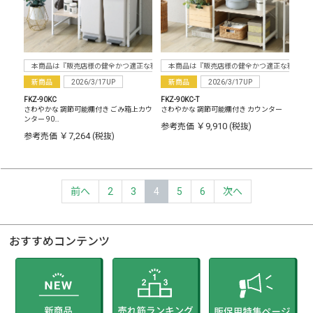
本商品は『販売店様の健全かつ適正な利益確保のため指定価格制度に準拠した販売』をお
本商品は『販売店様の健全かつ適正な利益確
新商品
2026/3/17UP
新商品
2026/3/17UP
FKZ-90KC
FKZ-90KC-T
さわやかな 調節可能棚付き ごみ箱上カウ
さわやかな 調節可能棚付き カウンター
ンター 90…
￥9,910
参考売価
(税抜)
￥7,264
参考売価
(税抜)
前へ
2
3
4
5
6
次へ
おすすめコンテンツ