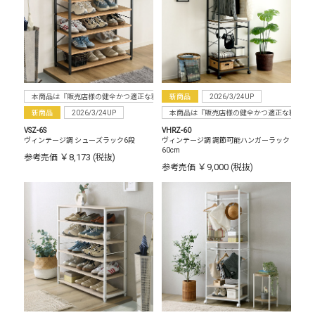
本商品は『販売店様の健全かつ適正な利益確保のため指定価格制度に準拠した販売』をお
新商品
2026/3/24UP
新商品
2026/3/24UP
本商品は『販売店様の健全かつ適正な利益確
VSZ-6S
VHRZ-60
ヴィンテージ調 シューズラック6段
ヴィンテージ調 調節可能ハンガーラック
60cm
￥8,173
参考売価
(税抜)
￥9,000
参考売価
(税抜)