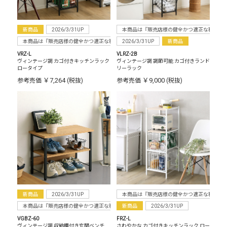
新商品
2026/3/31UP
本商品は『販売店様の健全かつ適正な利益確
本商品は『販売店様の健全かつ適正な利益確保のため指定価格制度に準拠した販売』をお
2026/3/31UP
新商品
VRZ-L
VLRZ-2B
ヴィンテージ調 カゴ付きキッチンラック
ヴィンテージ調 調節可能 カゴ付きランド
ロータイプ
リーラック
￥7,264
￥9,000
参考売価
(税抜)
参考売価
(税抜)
新商品
2026/3/31UP
本商品は『販売店様の健全かつ適正な利益確
本商品は『販売店様の健全かつ適正な利益確保のため指定価格制度に準拠した販売』をお
新商品
2026/3/31UP
VGBZ-60
FRZ-L
ヴィンテージ調 収納棚付き玄関ベンチ
さわやかな カゴ付きキッチンラック ロー