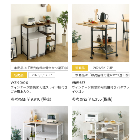
本商品は『販売店様の健全かつ適正な利益確保のため指定価格制度に準拠した販売』をお
新商品
2026/3/17UP
新商品
2026/3/17UP
本商品は『販売店様の健全かつ適正な利益確
VKZ-90KC-S
VBW-357
ヴィンテージ調 調節可能スライド棚付き
ヴィンテージ調 調節可能棚付き バタフラ
ごみ箱上カウ…
イワゴン
￥9,910
￥6,355
参考売価
(税抜)
参考売価
(税抜)