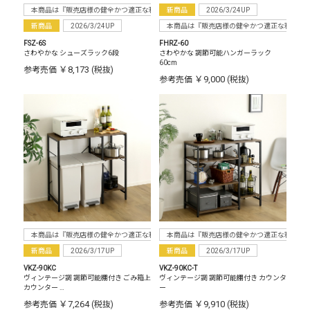
本商品は『販売店様の健全かつ適正な利益確保のため指定価格制度に準拠した販売』をお
新商品
2026/3/24UP
新商品
2026/3/24UP
本商品は『販売店様の健全かつ適正な利益確
FSZ-6S
FHRZ-60
さわやかな シューズラック6段
さわやかな 調節可能ハンガーラック
60cm
￥8,173
参考売価
(税抜)
￥9,000
参考売価
(税抜)
本商品は『販売店様の健全かつ適正な利益確保のため指定価格制度に準拠した販売』をお
本商品は『販売店様の健全かつ適正な利益確
新商品
2026/3/17UP
新商品
2026/3/17UP
VKZ-90KC
VKZ-90KC-T
ヴィンテージ調 調節可能棚付き ごみ箱上
ヴィンテージ調 調節可能棚付き カウンタ
カウンター …
ー
￥7,264
￥9,910
参考売価
(税抜)
参考売価
(税抜)