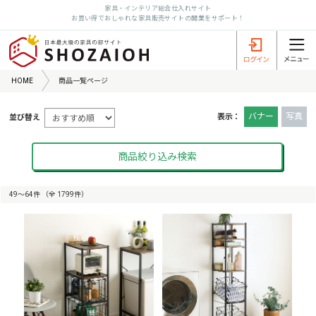
家具・インテリア総合仕入れサイト
お買い得でおしゃれな家具販売サイトの開業をサポート！
HOME
商品一覧ページ
バナー
写真
表示：
並び替え
商品絞り込み検索
49〜64件 （全 1799件）