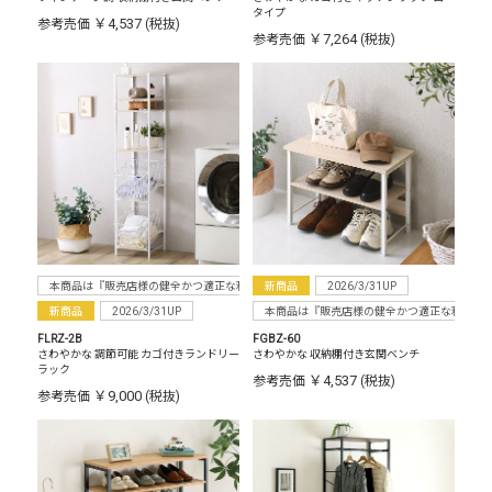
タイプ
￥4,537
参考売価
(税抜)
￥7,264
参考売価
(税抜)
本商品は『販売店様の健全かつ適正な利益確保のため指定価格制度に準拠した販売』をお
新商品
2026/3/31UP
新商品
2026/3/31UP
本商品は『販売店様の健全かつ適正な利益確
FLRZ-2B
FGBZ-60
さわやかな 調節可能 カゴ付きランドリー
さわやかな 収納棚付き玄関ベンチ
ラック
￥4,537
参考売価
(税抜)
￥9,000
参考売価
(税抜)