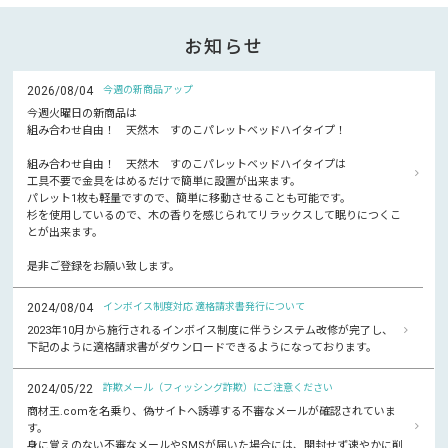
お知らせ
2026/08/04
今週の新商品アップ
今週火曜日の新商品は
組み合わせ自由！ 天然木 すのこパレットベッドハイタイプ！
組み合わせ自由！ 天然木 すのこパレットベッドハイタイプは
工具不要で金具をはめるだけで簡単に設置が出来ます。
パレット1枚も軽量ですので、簡単に移動させることも可能です。
杉を使用しているので、木の香りを感じられてリラックスして眠りにつくこ
とが出来ます。
是非ご登録をお願い致します。
2024/08/04
インボイス制度対応 適格請求書発行について
2023年10月から施行されるインボイス制度に伴うシステム改修が完了し、
下記のように適格請求書がダウンロードできるようになっております。
2024/05/22
詐欺メール（フィッシング詐欺）にご注意ください
商材王.comを名乗り、偽サイトへ誘導する不審なメールが確認されていま
す。
身に覚えのない不審なメールやSMSが届いた場合には、開封せず速やかに削