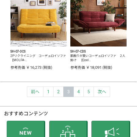
SH-07-3CS
SH-07-CDS
2Pリクライニング コーデュロイソファ
肌触りが良いコーデュロイソファ ２人
【MOLFA-…
掛け 【Qool…
￥16,273
￥18,091
参考売価
(税抜)
参考売価
(税抜)
前へ
1
2
3
4
5
次へ
おすすめコンテンツ