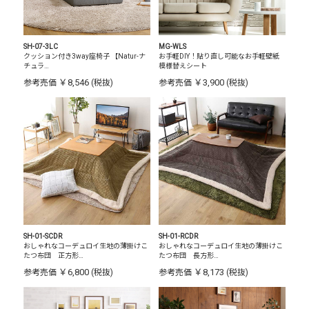
SH-07-3LC
MG-WLS
クッション付き3way座椅子 【Natur-ナ
お手軽DIY！貼り直し可能なお手軽壁紙
チュラ…
模様替えシート
￥8,546
￥3,900
参考売価
(税抜)
参考売価
(税抜)
SH-01-SCDR
SH-01-RCDR
おしゃれなコーデュロイ生地の薄掛けこ
おしゃれなコーデュロイ生地の薄掛けこ
たつ布団 正方形…
たつ布団 長方形…
￥6,800
￥8,173
参考売価
(税抜)
参考売価
(税抜)