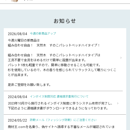
お知らせ
2026/08/04
今週の新商品アップ
今週火曜日の新商品は
組み合わせ自由！ 天然木 すのこパレットベッドハイタイプ！
組み合わせ自由！ 天然木 すのこパレットベッドハイタイプは
工具不要で金具をはめるだけで簡単に設置が出来ます。
パレット1枚も軽量ですので、簡単に移動させることも可能です。
杉を使用しているので、木の香りを感じられてリラックスして眠りにつくこ
とが出来ます。
是非ご登録をお願い致します。
2024/08/04
インボイス制度対応 適格請求書発行について
2023年10月から施行されるインボイス制度に伴うシステム改修が完了し、
下記のように適格請求書がダウンロードできるようになっております。
2024/05/22
詐欺メール（フィッシング詐欺）にご注意ください
商材王.comを名乗り、偽サイトへ誘導する不審なメールが確認されていま