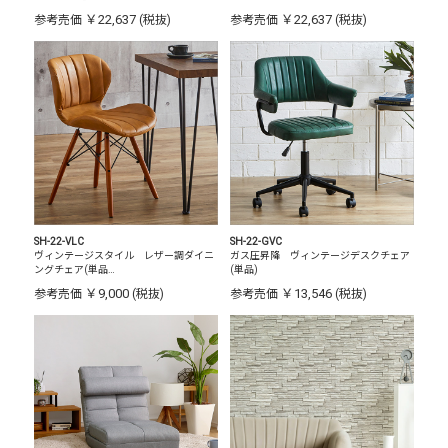
￥22,637
￥22,637
参考売価
(税抜)
参考売価
(税抜)
SH-22-VLC
SH-22-GVC
ヴィンテージスタイル レザー調ダイニ
ガス圧昇降 ヴィンテージデスクチェア
ングチェア(単品…
(単品)
￥9,000
￥13,546
参考売価
(税抜)
参考売価
(税抜)