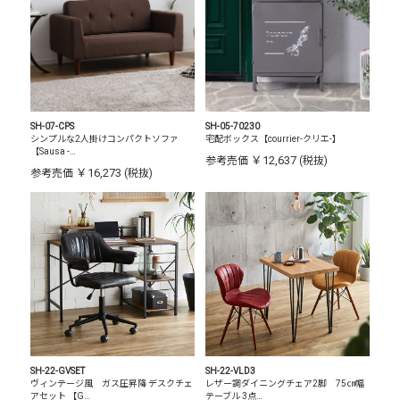
SH-07-CPS
SH-05-70230
シンプルな2人掛けコンパクトソファ
宅配ボックス【courrier-クリエ-】
【Sausa -…
￥12,637
参考売価
(税抜)
￥16,273
参考売価
(税抜)
SH-22-GVSET
SH-22-VLD3
ヴィンテージ風 ガス圧昇降 デスクチェ
レザー調ダイニングチェア2脚 75㎝幅
アセット 【G…
テーブル 3点…