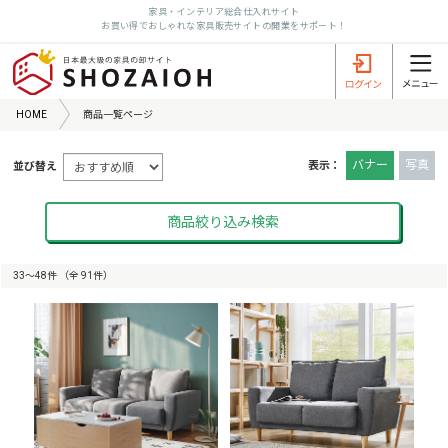
家具・インテリア総合仕入れサイト
お買い得でおしゃれな家具販売サイトの開業をサポート！
HOME
商品一覧ページ
バナー
写真
表示：
並び替え
商品絞り込み検索
33〜48件 （全 91件）