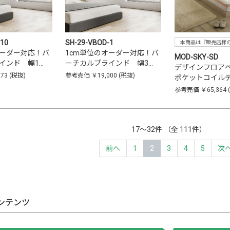
-10
SH-29-VBOD-1
本商品は『販売店様
オーダー対応！バ
1cm単位のオーダー対応！バ
MOD-SKY-SD
インド 幅1…
ーチカルブラインド 幅3…
デザインフロアベ
273
(税抜)
参考売価
￥19,000
(税抜)
ポケットコイル
参考売価
￥65,364
17〜32件 （全 111件）
前へ
1
2
3
4
5
次
ンテンツ